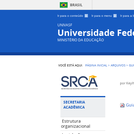
BRASIL
Ir para o conteúdo
1
Ir para o menu
2
Ir para a
UNIVASF
Universidade Fede
MINISTÉRIO DA EDUCAÇÃO
VOCÊ ESTÁ AQUI:
PÁGINA INICIAL
>
ARQUIVOS
>
GU
por
Keyl
SECRETARIA
Guia
ACADÊMICA
Estrutura
organizacional