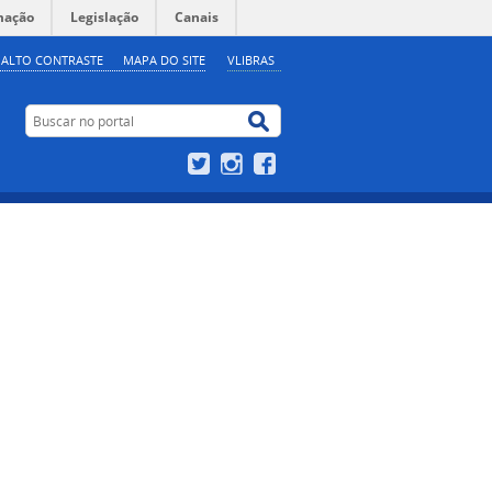
mação
Legislação
Canais
ALTO CONTRASTE
MAPA DO SITE
VLIBRAS
Buscar no portal
Buscar no portal
Twitter
Instagram
Facebook