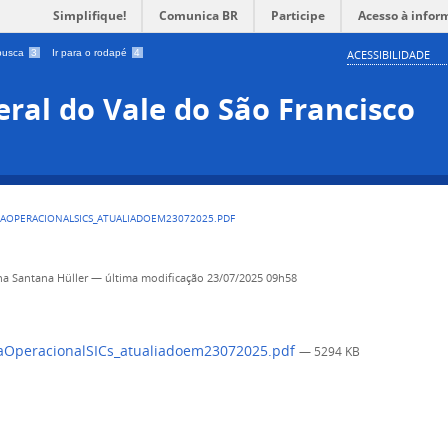
Simplifique!
Comunica BR
Participe
Acesso à infor
 busca
3
Ir para o rodapé
4
ACESSIBILIDADE
ral do Vale do São Francisco
IAOPERACIONALSICS_ATUALIADOEM23072025.PDF
ha Santana Hüller
—
última modificação
23/07/2025 09h58
OperacionalSICs_atualiadoem23072025.pdf
— 5294 KB