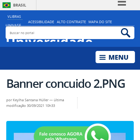
BRASIL
Simplifique!
VLIBRAS
ACESSIBILIDADE
ALTO CONTRASTE
MAPA DO SITE
Comunica BR
UNIVASF
Buscar no portal
Bus
MINISTÉRIO DA EDUCAÇÃO
Participe
Universidade
Acesso à informação
Federal do Vale do
Legislação
São Francisco
Canais
Banner concuido 2.PNG
por
Keylha Santana Hüller
—
última
modificação
30/09/2021 10h33