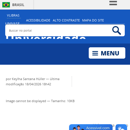
BRASIL
Simplifique!
VLIBRAS
ACESSIBILIDADE
ALTO CONTRASTE
MAPA DO SITE
Comunica BR
UNIVASF
Buscar no portal
Bus
MINISTÉRIO DA EDUCAÇÃO
Participe
Universidade
Acesso à informação
Federal do Vale do
Legislação
São Francisco
Canais
por
Keylha Santana Hüller
—
última
modificação
18/04/2026 18h42
Image cannot be displayed
—
Tamanho
: 10KB
Voltar para o topo