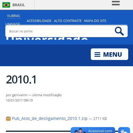
BRASIL
Simplifique!
VLIBRAS
ACESSIBILIDADE
ALTO CONTRASTE
MAPA DO SITE
Comunica BR
UNIVASF
Buscar no portal
Bus
MINISTÉRIO DA EDUCAÇÃO
Participe
Universidade
Acesso à informação
Federal do Vale do
Legislação
São Francisco
Canais
2010.1
por
genivalrm
—
última modificação
10/01/2017 09h19
Pub_Atos_de_desligamento_2010.1.zip
— 2711 KB