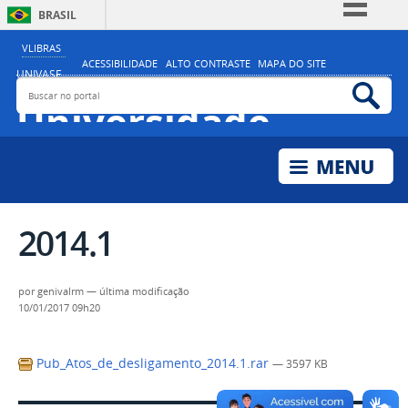
BRASIL
Simplifique!
VLIBRAS
ACESSIBILIDADE
ALTO CONTRASTE
MAPA DO SITE
Comunica BR
UNIVASF
Buscar no portal
Bus
MINISTÉRIO DA EDUCAÇÃO
Participe
Universidade
Acesso à informação
Federal do Vale do
Legislação
São Francisco
Canais
2014.1
por
genivalrm
—
última modificação
10/01/2017 09h20
Pub_Atos_de_desligamento_2014.1.rar
— 3597 KB