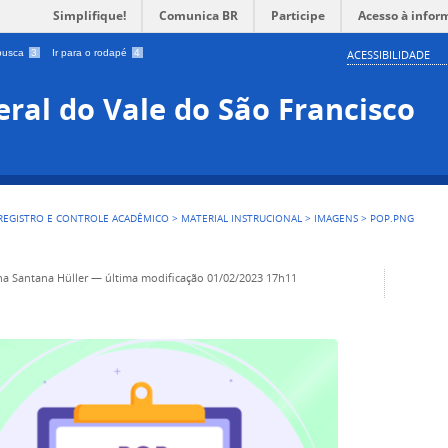
Simplifique!
Comunica BR
Participe
Acesso à infor
 busca
3
Ir para o rodapé
4
ACESSIBILIDADE
ral do Vale do São Francisco
 REGISTRO E CONTROLE ACADÊMICO
>
MATERIAL INSTRUCIONAL
>
IMAGENS
>
POP.PNG
ha Santana Hüller
—
última modificação
01/02/2023 17h11