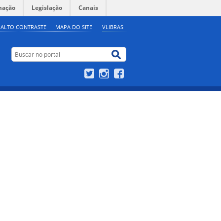
mação
Legislação
Canais
ALTO CONTRASTE
MAPA DO SITE
VLIBRAS
Buscar no portal
Buscar no portal
Twitter
Instagram
Facebook