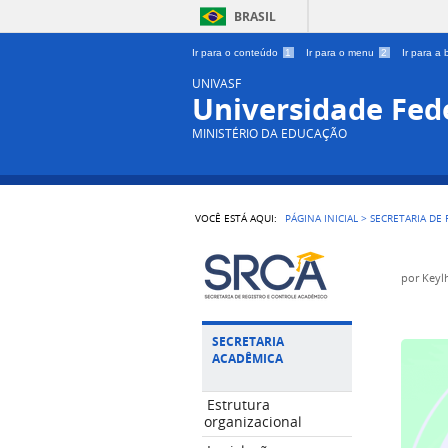
BRASIL
Ir para o conteúdo
1
Ir para o menu
2
Ir para a
UNIVASF
Universidade Fede
MINISTÉRIO DA EDUCAÇÃO
VOCÊ ESTÁ AQUI:
PÁGINA INICIAL
>
SECRETARIA DE
por
Keyl
SECRETARIA
ACADÊMICA
Estrutura
organizacional