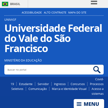
BRASIL
Simplifique!
ACESSIBILIDADE
ALTO CONTRASTE
MAPA DO SITE
Comunica BR
UNIVASF
Universidade Federal
Participe
do Vale do São
Acesso à informação
Legislação
Francisco
Canais
MINISTÉRIO DA EDUCAÇÃO
Buscar no portal
Bus
Covid-
19
Estudante
Servidor
Ingresso
Concursos
Processos
Seletivos
Comunicação
Marca e Identidade Visual
Acesso a
sistemas