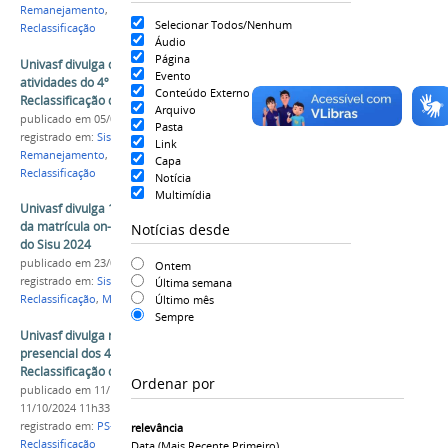
Remanejamento
,
Matrícula Presencial
,
1ª
Selecionar Todos/Nenhum
Reclassificação
Áudio
Página
Univasf divulga cronograma das próximas
Evento
atividades do 4º e 5º Remanejamentos e da 1ª
Conteúdo Externo
Reclassificação do Sisu 2024
Arquivo
publicado
em 05/09/2024
Pasta
registrado em:
Sisu 2024
,
PS-ICG 2024
,
4º
Link
Remanejamento
,
5º Remanejamento
,
1ª
Capa
Reclassificação
Notícia
Multimídia
Univasf divulga 1ª Reclassificação e cronograma
da matrícula on-line para vagas remanescentes
Notícias desde
do Sisu 2024
publicado
em 23/08/2024
Ontem
registrado em:
Sisu 2024
,
PS-ICG 2024
,
1ª
Última semana
Último mês
Reclassificação
,
Matrícula
Sempre
Univasf divulga resultado da matrícula
presencial dos 4º e 5º Remanejamentos e da 1ª
Reclassificação do Sisu 2024
Ordenar por
publicado
em 11/10/2024
—
última modificação
em
11/10/2024 11h33
registrado em:
PS-ICG 2024
,
matrícula presencial
,
1ª
relevância
Reclassificação
Data (mais Recente Primeiro)