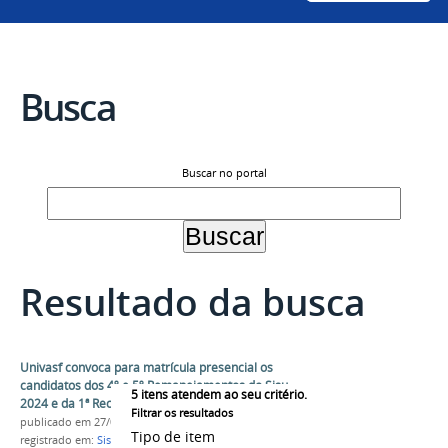
Busca
Buscar no portal
Resultado da busca
Univasf convoca para matrícula presencial os
candidatos dos 4º e 5º Remanejamentos do Sisu
5
itens atendem ao seu critério.
2024 e da 1ª Reclassificação
Filtrar os resultados
publicado
em 27/09/2024
Tipo de item
registrado em:
Sisu 2024
,
PS-ICG 2024
,