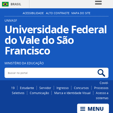
BRASIL
Simplifique!
ACESSIBILIDADE
ALTO CONTRASTE
MAPA DO SITE
Comunica BR
UNIVASF
Universidade Federal
Participe
do Vale do São
Acesso à informação
Legislação
Francisco
Canais
MINISTÉRIO DA EDUCAÇÃO
Buscar no portal
Bus
Covid-
19
Estudante
Servidor
Ingresso
Concursos
Processos
Seletivos
Comunicação
Marca e Identidade Visual
Acesso a
sistemas