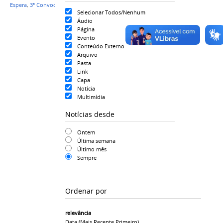
Espera
,
3ª Convocação
,
3ª CPLE
Selecionar Todos/Nenhum
Áudio
Página
Evento
Conteúdo Externo
Arquivo
Pasta
Link
Capa
Notícia
Multimídia
Notícias desde
Ontem
Última semana
Último mês
Sempre
Ordenar por
relevância
Data (mais Recente Primeiro)