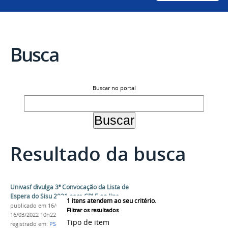
Busca
Buscar no portal
Resultado da busca
Univasf divulga 3ª Convocação da Lista de
Espera do Sisu 2021 para CPLE on-line
1
itens atendem ao seu critério.
publicado
em 16/03/2022
—
última modificação
em
Filtrar os resultados
16/03/2022 10h22
Tipo de item
registrado em:
PS-ICG 2021
,
Sisu 2021
,
Lista de