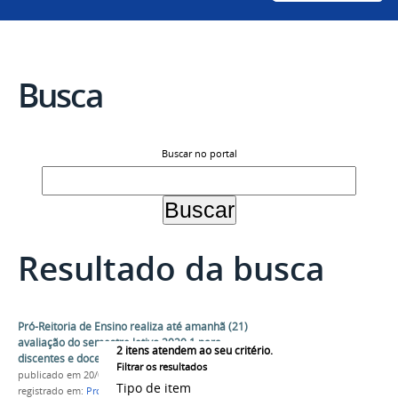
Busca
Buscar no portal
Resultado da busca
Pró-Reitoria de Ensino realiza até amanhã (21)
avaliação do semestre letivo 2020.1 para
2
itens atendem ao seu critério.
discentes e docentes
Filtrar os resultados
publicado
em 20/04/2021
Tipo de item
registrado em:
Proen
,
CONUNI
,
Ensino
,
Graduação
,