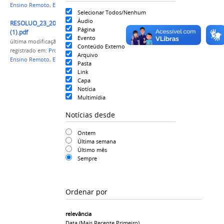
Ensino Remoto
,
Ensino Híbrido
,
Covid-19
Selecionar Todos/Nenhum
Áudio
RESOLUO_23_2020_REGULAMENTA_Retomada_das_atividades
Página
(1).pdf
Evento
última modificação
em 20/04/2021 11h59
Conteúdo Externo
registrado em:
Proen
,
CONUNI
,
Ensino
,
Graduação
,
Arquivo
Ensino Remoto
,
Ensino Híbrido
,
Covid-19
Pasta
Link
Capa
Notícia
Multimídia
Notícias desde
Ontem
Última semana
Último mês
Sempre
Ordenar por
relevância
Data (mais Recente Primeiro)