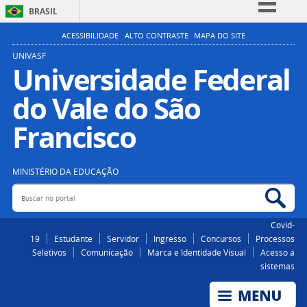
BRASIL
Simplifique!
ACESSIBILIDADE
ALTO CONTRASTE
MAPA DO SITE
Comunica BR
UNIVASF
Universidade Federal
Participe
do Vale do São
Acesso à informação
Legislação
Francisco
Canais
MINISTÉRIO DA EDUCAÇÃO
Buscar no portal
Bus
Covid-
19
Estudante
Servidor
Ingresso
Concursos
Processos
Seletivos
Comunicação
Marca e Identidade Visual
Acesso a
sistemas