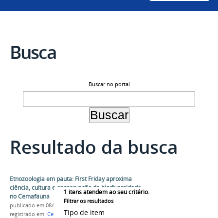
Busca
Buscar no portal
Resultado da busca
Etnozoologia em pauta: First Friday aproxima
ciência, cultura e conservação da biodiversidade
1
itens atendem ao seu critério.
no Cemafauna
Filtrar os resultados
publicado
em 08/09/2025
Tipo de item
registrado em:
Cemafauna
,
Museu da Fauna
,