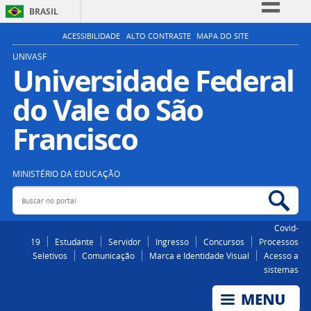
BRASIL
Simplifique!
ACESSIBILIDADE
ALTO CONTRASTE
MAPA DO SITE
Comunica BR
UNIVASF
Universidade Federal
Participe
do Vale do São
Acesso à informação
Legislação
Francisco
Canais
MINISTÉRIO DA EDUCAÇÃO
Buscar no portal
Bus
Covid-
19
Estudante
Servidor
Ingresso
Concursos
Processos
Seletivos
Comunicação
Marca e Identidade Visual
Acesso a
sistemas