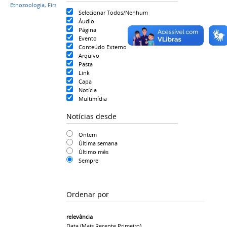
Etnozoologia
,
First Friday
,
Ciência
Selecionar Todos/Nenhum
Áudio
Página
Evento
Conteúdo Externo
Arquivo
Pasta
Link
Capa
Notícia
Multimídia
Notícias desde
Ontem
Última semana
Último mês
Sempre
Ordenar por
relevância
Data (mais Recente Primeiro)