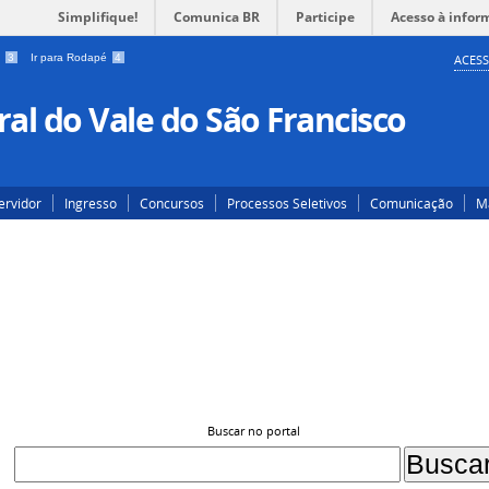
Simplifique!
Comunica BR
Participe
Acesso à infor
a
3
Ir para Rodapé
4
ACESS
al do Vale do São Francisco
ervidor
Ingresso
Concursos
Processos Seletivos
Comunicação
Ma
Buscar no portal