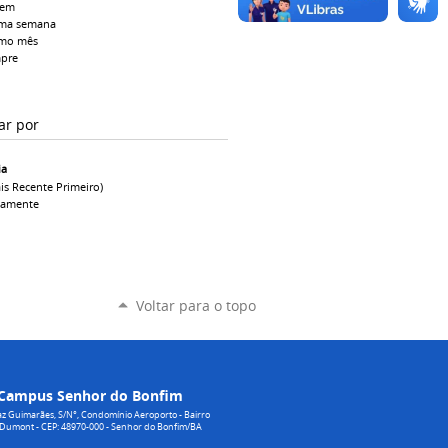
tem
ima semana
imo mês
pre
ar por
ia
is Recente Primeiro)
camente
Voltar para o topo
Campus Senhor do Bonfim
z Guimarães, S/N°, Condomínio Aeroporto - Bairro
 Dumont - CEP: 48970-000 - Senhor do Bonfim/BA