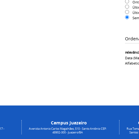
On
Últ
Últ
Sem
Orden
relevânc
Data (ma
Alfabeti
Campus Juazeiro
17 -
Avenida Antonio Carlos Magalhães, 510 - Santo Antônio CEP:
Rua Toma
48902-300 - Juazeiro/BA
Santos