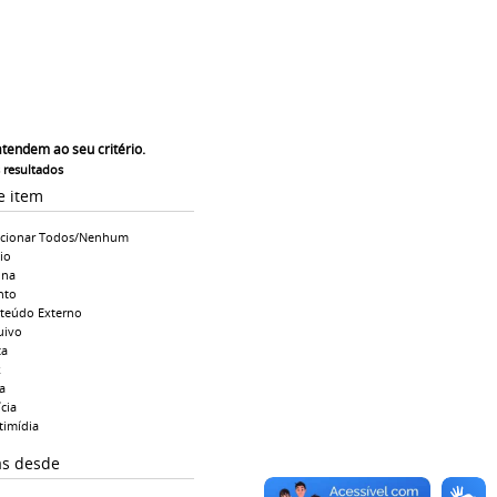
atendem ao seu critério.
s resultados
e item
ecionar Todos/Nenhum
io
ina
nto
teúdo Externo
uivo
ta
k
a
cia
timídia
as desde