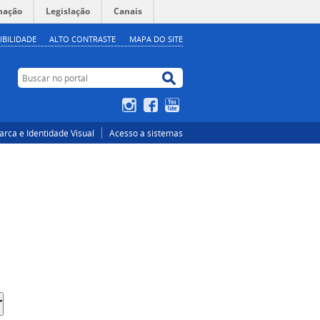
mação
Legislação
Canais
IBILIDADE
ALTO CONTRASTE
MAPA DO SITE
Buscar no portal
Buscar no portal
Instagram
Facebook
YouTube
rca e Identidade Visual
Acesso a sistemas