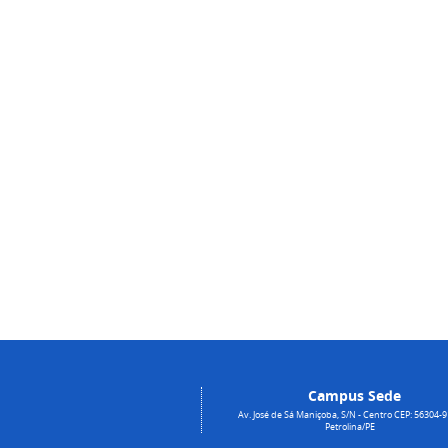
Campus Sede
Av. José de Sá Maniçoba, S/N - Centro CEP: 56304-9
Petrolina/PE