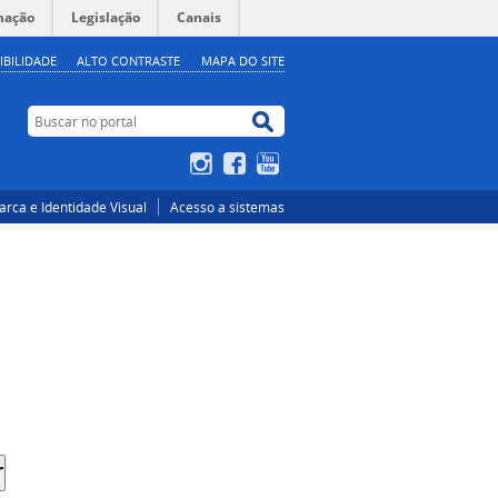
mação
Legislação
Canais
IBILIDADE
ALTO CONTRASTE
MAPA DO SITE
Buscar no portal
Buscar no portal
Instagram
Facebook
YouTube
rca e Identidade Visual
Acesso a sistemas