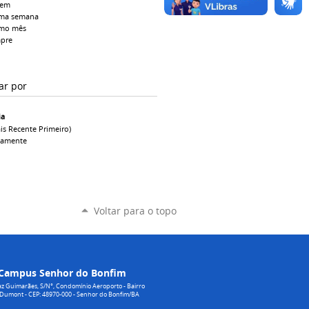
tem
ima semana
imo mês
pre
ar por
ia
is Recente Primeiro)
camente
Voltar para o topo
Campus Senhor do Bonfim
z Guimarães, S/N°, Condomínio Aeroporto - Bairro
 Dumont - CEP: 48970-000 - Senhor do Bonfim/BA