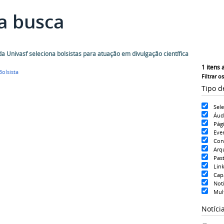
a busca
da Univasf seleciona bolsistas para atuação em divulgação científica
1
itens 
Bolsista
Filtrar o
Tipo d
Sel
Áud
Pág
Eve
Con
Arq
Pas
Lin
Cap
Notí
Mul
Notíci