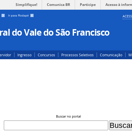
Simplifique!
Comunica BR
Participe
Acesso à infor
a
3
Ir para Rodapé
4
ACESS
al do Vale do São Francisco
ervidor
Ingresso
Concursos
Processos Seletivos
Comunicação
Ma
Buscar no portal