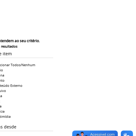
atendem ao seu critério.
s resultados
e item
ecionar Todos/Nenhum
io
ina
nto
teúdo Externo
uivo
ta
k
a
cia
timídia
as desde