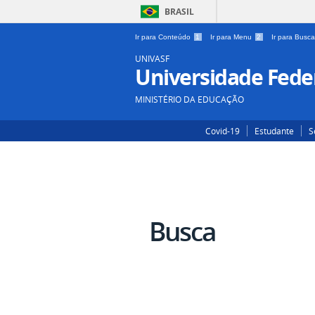
BRASIL
Ir para Conteúdo
1
Ir para Menu
2
Ir para Busc
UNIVASF
Universidade Feder
MINISTÉRIO DA EDUCAÇÃO
Covid-19
Estudante
S
Busca