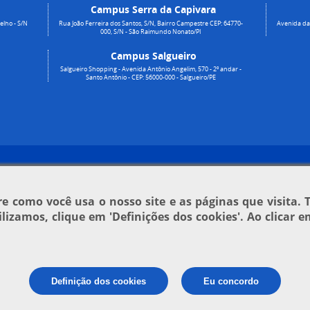
Campus Serra da Capivara
elho - S/N
Rua João Ferreira dos Santos, S/N, Bairro Campestre CEP: 64770-
Avenida da 
000, S/N - São Raimundo Nonato/PI
Campus Salgueiro
Salgueiro Shopping - Avenida Antônio Angelim, 570 - 2º andar -
Santo Antônio - CEP: 56000-000 - Salgueiro/PE
 como você usa o nosso site e as páginas que visita. 
tilizamos, clique em
'Definições dos cookies'
. Ao clicar 