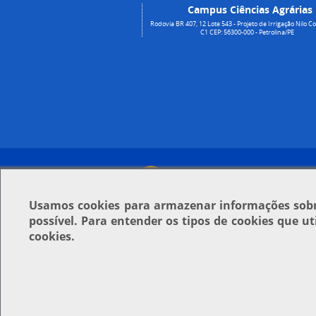
Campus Ciências Agrárias
Rodovia BR 407, 12 Lote 543 - Projeto de Irrigação Nilo Co
C1 CEP: 56300-000 - Petrolina/PE
Usamos
cookies
para armazenar informações sobre
possível. Para entender os tipos de cookies que u
cookies.