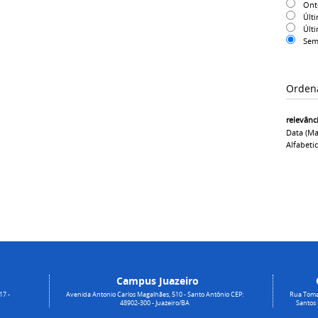
On
Últ
Últ
Sem
Orden
relevânc
Data (ma
Alfabeti
Campus Juazeiro
17 -
Avenida Antonio Carlos Magalhães, 510 - Santo Antônio CEP:
Rua Toma
48902-300 - Juazeiro/BA
Santos