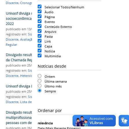
Discente
,
Cronograma
Selecionar Todos/Nenhum
Áudio
Univasf divulga resultado parcial da avaliação
Página
socioeconômica da Chamada Regular do Sisu
Evento
2022
Conteúdo Externo
publicado
em 13/04/2022
Arquivo
registrado em:
Sisu 2022
,
PS-ICG 2022
,
Ingresso
Pasta
Discente
,
Avaliação Socioeconômica
,
Chamada
Link
Regular
Capa
Notícia
Divulgado resultado final da heteroidentificação
Multimídia
da Chamada Regular do Sisu 2022
Notícias desde
publicado
em 25/04/2022
registrado em:
Sisu 2022
,
PS-ICG 2022
,
Ingresso
Discente
,
Heteroidentificação
,
Chamada Regular
Ontem
Última semana
Univasf divulga Lista de Espera do Sisu 2022
Último mês
Sempre
publicado
em 25/04/2022
registrado em:
Sisu 2022
,
PS-ICG 2022
,
Ingresso
Discente
,
Lista de Espera
Ordenar por
Divulgado resultado final da perícia
multiprofissional dos candidatos às vagas para
pessoas com deficiência no Sisu 2022
relevância
publicado
em 26/04/2022
Data (mais Recente Primeiro)