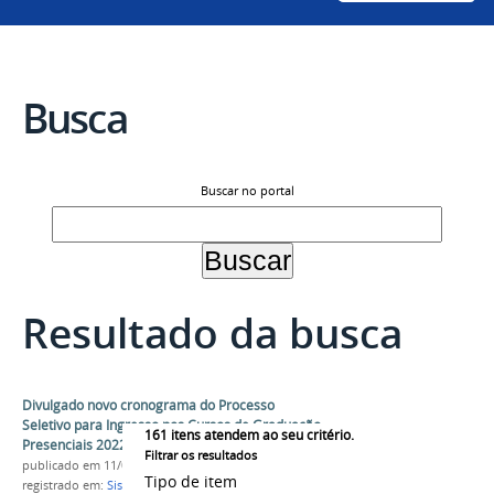
Busca
Buscar no portal
Resultado da busca
Divulgado novo cronograma do Processo
Seletivo para Ingresso nos Cursos de Graduação
161
itens atendem ao seu critério.
Presenciais 2022 da Univasf
Filtrar os resultados
publicado
em 11/04/2022
Tipo de item
registrado em:
Sisu 2022
,
PS-ICG 2022
,
Ingresso