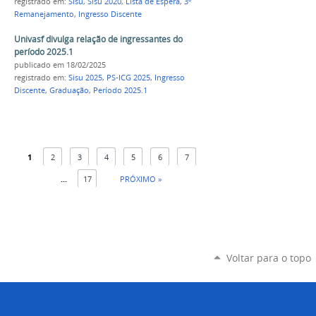
registrado em:
Sisu
,
Sisu 2020
,
Lista de Espera
,
3º
Remanejamento
,
Ingresso Discente
Univasf divulga relação de ingressantes do
período 2025.1
publicado
em 18/02/2025
registrado em:
Sisu 2025
,
PS-ICG 2025
,
Ingresso
Discente
,
Graduação
,
Período 2025.1
1
2
3
4
5
6
7
...
17
PRÓXIMO »
Voltar para o topo