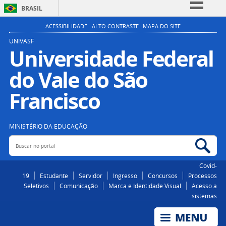
BRASIL
Simplifique!
ACESSIBILIDADE
ALTO CONTRASTE
MAPA DO SITE
Comunica BR
UNIVASF
Universidade Federal
Participe
do Vale do São
Acesso à informação
Legislação
Francisco
Canais
MINISTÉRIO DA EDUCAÇÃO
Buscar no portal
Bus
Covid-
19
Estudante
Servidor
Ingresso
Concursos
Processos
Seletivos
Comunicação
Marca e Identidade Visual
Acesso a
sistemas