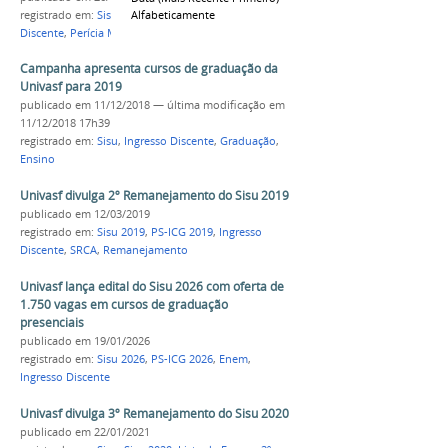
Alfabeticamente
registrado em:
Sisu 2022
,
PS-ICG 2022
,
Ingresso
Discente
,
Perícia Multiprofissional
Campanha apresenta cursos de graduação da
Univasf para 2019
publicado
em 11/12/2018
—
última modificação
em
11/12/2018 17h39
registrado em:
Sisu
,
Ingresso Discente
,
Graduação
,
Ensino
Univasf divulga 2º Remanejamento do Sisu 2019
publicado
em 12/03/2019
registrado em:
Sisu 2019
,
PS-ICG 2019
,
Ingresso
Discente
,
SRCA
,
Remanejamento
Univasf lança edital do Sisu 2026 com oferta de
1.750 vagas em cursos de graduação
presenciais
publicado
em 19/01/2026
registrado em:
Sisu 2026
,
PS-ICG 2026
,
Enem
,
Ingresso Discente
Univasf divulga 3º Remanejamento do Sisu 2020
publicado
em 22/01/2021