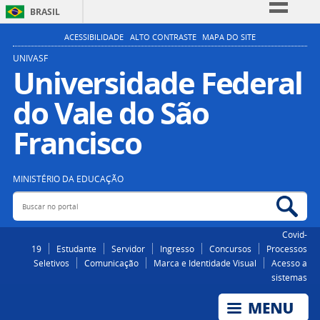
BRASIL
Simplifique!
ACESSIBILIDADE
ALTO CONTRASTE
MAPA DO SITE
Comunica BR
UNIVASF
Universidade Federal
Participe
do Vale do São
Acesso à informação
Legislação
Francisco
Canais
MINISTÉRIO DA EDUCAÇÃO
Buscar no portal
Bus
Covid-
19
Estudante
Servidor
Ingresso
Concursos
Processos
Seletivos
Comunicação
Marca e Identidade Visual
Acesso a
sistemas