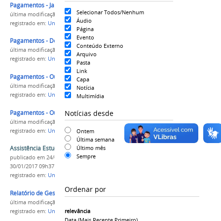
Pagamentos - Janeiro - 2026
Selecionar Todos/Nenhum
última modificação
em 03/02/2026 16h39
Áudio
registrado em:
Univasf
,
PROGEST
Página
Evento
Pagamentos - Dezembro - 2024
Conteúdo Externo
última modificação
em 06/01/2025 14h23
Arquivo
registrado em:
Univasf
,
PROGEST
Pasta
Link
Pagamentos - Outubro e Novembro - 2018
Capa
última modificação
em 03/12/2018 17h00
Notícia
registrado em:
Univasf
,
PROGEST
Multimídia
Notícias desde
Pagamentos - Outubro - 2021
última modificação
em 05/11/2021 14h04
registrado em:
Univasf
,
PROGEST
Ontem
Última semana
Último mês
Assistência Estudantil
Sempre
publicado
em 24/01/2017
—
última modificação
em
30/01/2017 09h37
registrado em:
Univasf
,
Assistência Estudantil
Ordenar por
Relatório de Gestão 2025
última modificação
em 01/04/2026 13h08
relevância
registrado em:
Univasf
Data (mais Recente Primeiro)