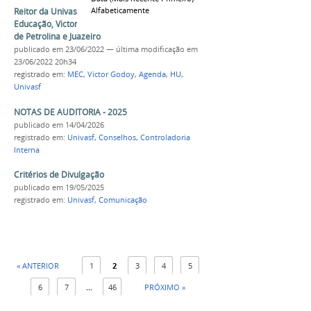
Alfabeticamente
Reitor da Univasf acompanha Ministro da
Educação, Victor Godoy, em agenda nas cidades
de Petrolina e Juazeiro
publicado
em 23/06/2022
—
última modificação
em
23/06/2022 20h34
registrado em:
MEC
,
Victor Godoy
,
Agenda
,
HU
,
Univasf
NOTAS DE AUDITORIA - 2025
publicado
em 14/04/2026
registrado em:
Univasf
,
Conselhos
,
Controladoria
Interna
Critérios de Divulgação
publicado
em 19/05/2025
registrado em:
Univasf
,
Comunicação
« ANTERIOR
1
2
3
4
5
6
7
...
46
PRÓXIMO »