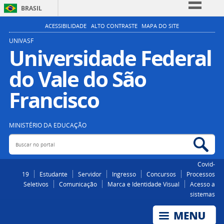
BRASIL
Simplifique!
ACESSIBILIDADE
ALTO CONTRASTE
MAPA DO SITE
Comunica BR
UNIVASF
Universidade Federal
Participe
do Vale do São
Acesso à informação
Legislação
Francisco
Canais
MINISTÉRIO DA EDUCAÇÃO
Buscar no portal
Bus
Covid-
19
Estudante
Servidor
Ingresso
Concursos
Processos
Seletivos
Comunicação
Marca e Identidade Visual
Acesso a
sistemas