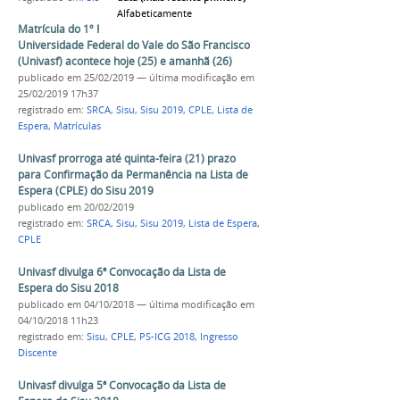
Alfabeticamente
Matrícula do 1º Remanejamento da
Universidade Federal do Vale do São Francisco
(Univasf) acontece hoje (25) e amanhã (26)
publicado
em 25/02/2019
—
última modificação
em
25/02/2019 17h37
registrado em:
SRCA
,
Sisu
,
Sisu 2019
,
CPLE
,
Lista de
Espera
,
Matrículas
Univasf prorroga até quinta-feira (21) prazo
para Confirmação da Permanência na Lista de
Espera (CPLE) do Sisu 2019
publicado
em 20/02/2019
registrado em:
SRCA
,
Sisu
,
Sisu 2019
,
Lista de Espera
,
CPLE
Univasf divulga 6ª Convocação da Lista de
Espera do Sisu 2018
publicado
em 04/10/2018
—
última modificação
em
04/10/2018 11h23
registrado em:
Sisu
,
CPLE
,
PS-ICG 2018
,
Ingresso
Discente
Univasf divulga 5ª Convocação da Lista de