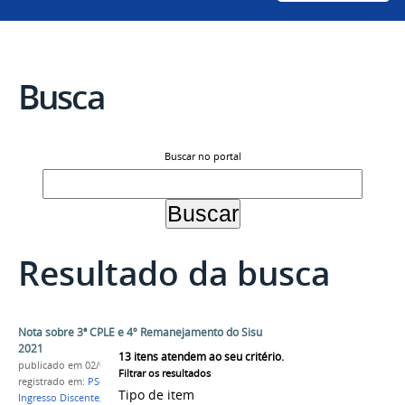
Busca
Buscar no portal
Resultado da busca
Nota sobre 3ª CPLE e 4º Remanejamento do Sisu
2021
13
itens atendem ao seu critério.
publicado
em 02/02/2022
Filtrar os resultados
registrado em:
PS-ICG 2021
,
CPLE
,
Remanejamento
,
Tipo de item
Ingresso Discente
,
Graduação
,
Ensino