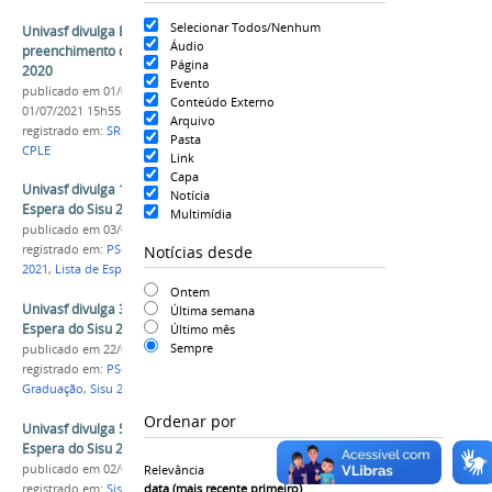
Selecionar Todos/Nenhum
Univasf divulga Edital de Reopção de Curso para
Áudio
preenchimento de vagas remanescentes do Sisu
Página
2020
Evento
publicado
em 01/07/2021
—
última modificação
em
Conteúdo Externo
01/07/2021 15h55
Arquivo
registrado em:
SRCA
,
Sisu 2020
,
Reopção de Curso
,
Pasta
CPLE
Link
Capa
Univasf divulga 1ª Convocação da Lista de
Notícia
Espera do Sisu 2021
Multimídia
publicado
em 03/05/2021
Notícias desde
registrado em:
PS-ICG 2021
,
Ingresso Discente
,
Sisu
2021
,
Lista de Espera
,
CPLE
,
Graduação
Ontem
Univasf divulga 3ª Convocação da Lista de
Última semana
Espera do Sisu 2020
Último mês
Sempre
publicado
em 22/02/2021
registrado em:
PS-ICG 2020
,
Ingresso Discente
,
Graduação
,
Sisu 2020
,
3a Convocação
,
CPLE
Ordenar por
Univasf divulga 5ª Convocação da Lista de
Espera do Sisu 2019
publicado
em 02/09/2019
Relevância
data (mais recente primeiro)
registrado em:
Sisu
,
INGRESSO
,
CPLE
,
SRCA
,