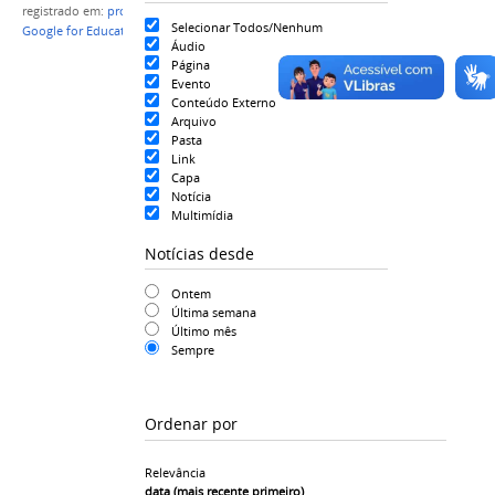
registrado em:
projeto
,
Inovação
,
Tecnologia
,
Selecionar Todos/Nenhum
Google for Education
,
Scientex
,
Pesquisa
Áudio
Página
Evento
Conteúdo Externo
Arquivo
Pasta
Link
Capa
Notícia
Multimídia
Notícias desde
Ontem
Última semana
Último mês
Sempre
Ordenar por
Relevância
data (mais recente primeiro)