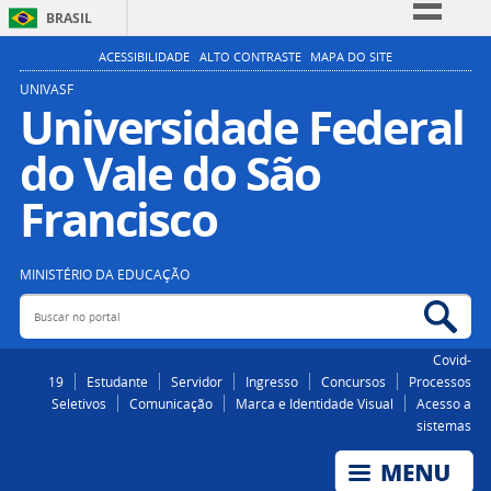
BRASIL
Simplifique!
ACESSIBILIDADE
ALTO CONTRASTE
MAPA DO SITE
Comunica BR
UNIVASF
Universidade Federal
Participe
do Vale do São
Acesso à informação
Legislação
Francisco
Canais
MINISTÉRIO DA EDUCAÇÃO
Buscar no portal
Bus
Covid-
19
Estudante
Servidor
Ingresso
Concursos
Processos
Seletivos
Comunicação
Marca e Identidade Visual
Acesso a
sistemas