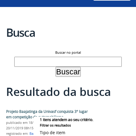
Busca
Buscar no portal
Resultado da busca
Projeto Baajatinga da Univasf conquista 3º lugar
em competição de automobilismo
1
itens atendem ao seu critério.
publicado
em 18/11/2019
—
última modificação
em
Filtrar os resultados
20/11/2019 08h15
Tipo de item
registrado em:
Baajatinga
,
Baja SAE
,
Projeto de