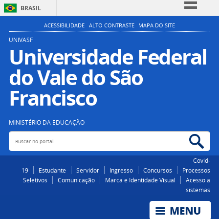
BRASIL
Simplifique!
ACESSIBILIDADE
ALTO CONTRASTE
MAPA DO SITE
Comunica BR
UNIVASF
Universidade Federal
Participe
do Vale do São
Acesso à informação
Legislação
Francisco
Canais
MINISTÉRIO DA EDUCAÇÃO
Buscar no portal
Bus
Covid-
19
Estudante
Servidor
Ingresso
Concursos
Processos
Seletivos
Comunicação
Marca e Identidade Visual
Acesso a
sistemas