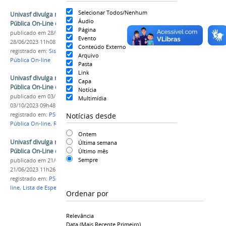
Selecionar Todos/Nenhum
Univasf divulga resultado final da 1ª Chamada
Áudio
Pública On-Line do Sisu 2023
Página
publicado
em 28/06/2023
—
última modificação
em
Evento
28/06/2023 11h08
Conteúdo Externo
registrado em:
Sisu 2023
,
PS-ICG 2023
,
Chamada
Arquivo
Pública On-line
Pasta
Link
Univasf divulga resultado parcial da 2ª Chamada
Capa
Pública On-Line do Sisu 2023
Notícia
publicado
em 03/10/2023
—
última modificação
em
Multimídia
03/10/2023 09h48
Notícias desde
registrado em:
PS-ICG 2023
,
Sisu 2023
,
Chamada
Pública On-line
,
Resultado Parcial
Ontem
Univasf divulga resultado parcial da 1ª Chamada
Última semana
Pública On-Line do Sisu 2023
Último mês
Sempre
publicado
em 21/06/2023
—
última modificação
em
21/06/2023 11h26
registrado em:
PS-ICG 2023
,
Chamada Pública On-
line
,
Lista de Espera
Ordenar por
Relevância
Data (mais Recente Primeiro)