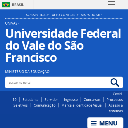
BRASIL
Simplifique!
ACESSIBILIDADE
ALTO CONTRASTE
MAPA DO SITE
Comunica BR
UNIVASF
Universidade Federal
Participe
do Vale do São
Acesso à informação
Legislação
Francisco
Canais
MINISTÉRIO DA EDUCAÇÃO
Buscar no portal
Bus
Covid-
19
Estudante
Servidor
Ingresso
Concursos
Processos
Seletivos
Comunicação
Marca e Identidade Visual
Acesso a
sistemas