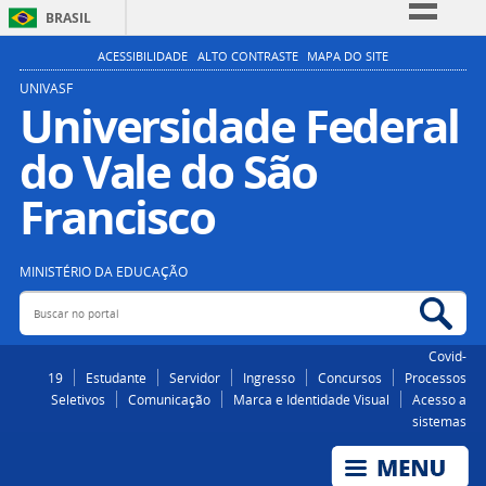
BRASIL
Simplifique!
ACESSIBILIDADE
ALTO CONTRASTE
MAPA DO SITE
Comunica BR
UNIVASF
Universidade Federal
Participe
do Vale do São
Acesso à informação
Legislação
Francisco
Canais
MINISTÉRIO DA EDUCAÇÃO
Buscar no portal
Bus
Covid-
19
Estudante
Servidor
Ingresso
Concursos
Processos
Seletivos
Comunicação
Marca e Identidade Visual
Acesso a
sistemas