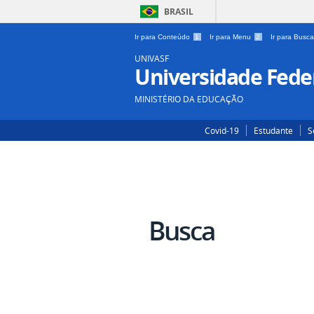
BRASIL
Ir para Conteúdo
1
Ir para Menu
2
Ir para Busc
UNIVASF
Universidade Feder
MINISTÉRIO DA EDUCAÇÃO
Covid-19
Estudante
S
Busca