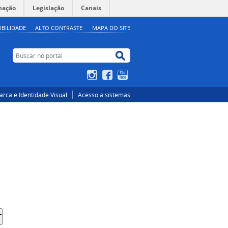
mação
Legislação
Canais
IBILIDADE
ALTO CONTRASTE
MAPA DO SITE
Buscar no portal
Buscar no portal
Instagram
Facebook
YouTube
rca e Identidade Visual
Acesso a sistemas