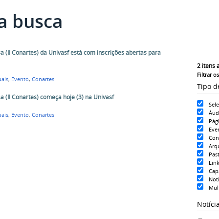
a busca
a (II Conartes) da Univasf está com inscrições abertas para
2
itens 
Filtrar o
uais
,
Evento
,
Conartes
Tipo d
a (II Conartes) começa hoje (3) na Univasf
Sel
Áud
uais
,
Evento
,
Conartes
Pág
Eve
Con
Arq
Pas
Lin
Cap
Notí
Mul
Notíci