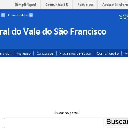
Simplifique!
Comunica BR
Participe
Acesso à infor
a
3
Ir para Rodapé
4
ACESS
al do Vale do São Francisco
ervidor
Ingresso
Concursos
Processos Seletivos
Comunicação
Ma
Buscar no portal