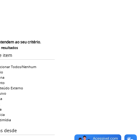
atendem ao seu critério.
s resultados
e item
ecionar Todos/Nenhum
io
ina
nto
teúdo Externo
uivo
ta
k
a
cia
timídia
as desde