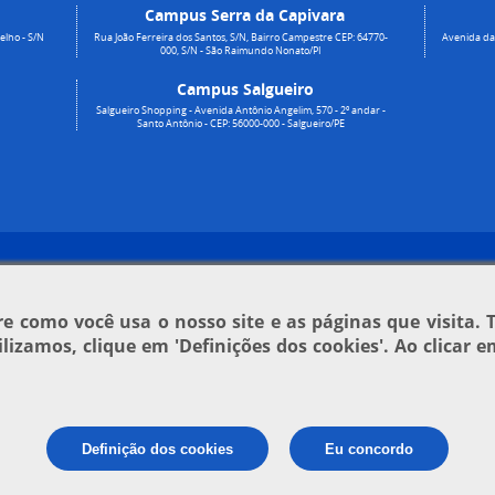
Campus Serra da Capivara
elho - S/N
Rua João Ferreira dos Santos, S/N, Bairro Campestre CEP: 64770-
Avenida da 
000, S/N - São Raimundo Nonato/PI
Campus Salgueiro
Salgueiro Shopping - Avenida Antônio Angelim, 570 - 2º andar -
Santo Antônio - CEP: 56000-000 - Salgueiro/PE
 como você usa o nosso site e as páginas que visita. 
tilizamos, clique em
'Definições dos cookies'
. Ao clicar 