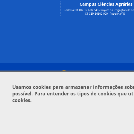
Campus Ciências Agrárias
Rodovia BR 407, 12 Lote 543 - Projeto de Irrigação Nilo Co
C1 CEP: 56300-000 - Petrolina/PE
Usamos
cookies
para armazenar informações sobre
possível. Para entender os tipos de cookies que u
cookies.