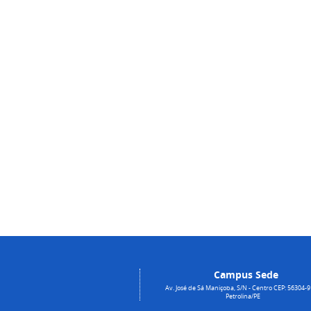
Campus Sede
Av. José de Sá Maniçoba, S/N - Centro CEP: 56304-9
Petrolina/PE