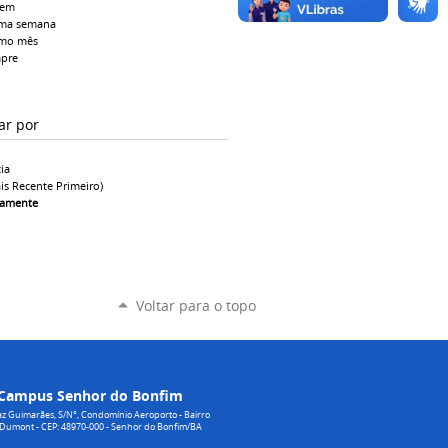
tem
ima semana
imo mês
pre
ar por
ia
is Recente Primeiro)
camente
Voltar para o topo
Campus Senhor do Bonfim
z Guimarães, S/N°, Condomínio Aeroporto - Bairro
 Dumont - CEP: 48970-000 - Senhor do Bonfim/BA