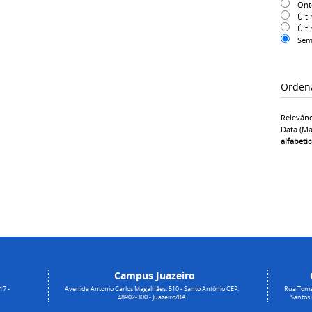
On
Últ
Últ
Sem
Orden
Relevânc
Data (ma
alfabeti
Campus Juazeiro
17 -
Avenida Antonio Carlos Magalhães, 510 - Santo Antônio CEP:
Rua Toma
48902-300 - Juazeiro/BA
Santos