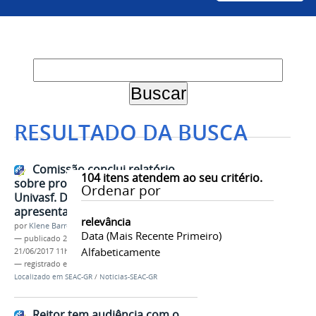
RESULTADO DA BUSCA
Comissão conclui relatório
104
itens atendem ao seu critério.
sobre processo de expansão da
Ordenar por
Univasf. Documento foi
apresentado hoje (20) no Conuni
relevância
por
Klene Barreto de Aquino
Data (mais Recente Primeiro)
—
publicado
20/06/2017
—
última modificação
Alfabeticamente
21/06/2017 11h09
— registrado em:
Univasf
,
Notícias-SEAC-GR
Localizado em
SEAC-GR
/
Notícias-SEAC-GR
Reitor tem audiência com o