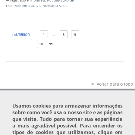
— registrado em:
Univasf
,
Notícias-SEAC-GR
Localizado em
SEAC-GR
/
Notícias-SEAC-GR
« ANTERIOR
1
...
8
9
10
11
Voltar para o topo
Usamos
cookies
para armazenar informações
sobre como você usa o nosso site e as páginas
que visita. Tudo para tornar sua experiência
a mais agradável possível. Para entender os
tipos de cookies que utilizamos, clique em