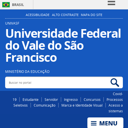
BRASIL
Simplifique!
ACESSIBILIDADE
ALTO CONTRASTE
MAPA DO SITE
Comunica BR
UNIVASF
Universidade Federal
Participe
do Vale do São
Acesso à informação
Legislação
Francisco
Canais
MINISTÉRIO DA EDUCAÇÃO
Buscar no portal
Bus
Covid-
19
Estudante
Servidor
Ingresso
Concursos
Processos
Seletivos
Comunicação
Marca e Identidade Visual
Acesso a
sistemas