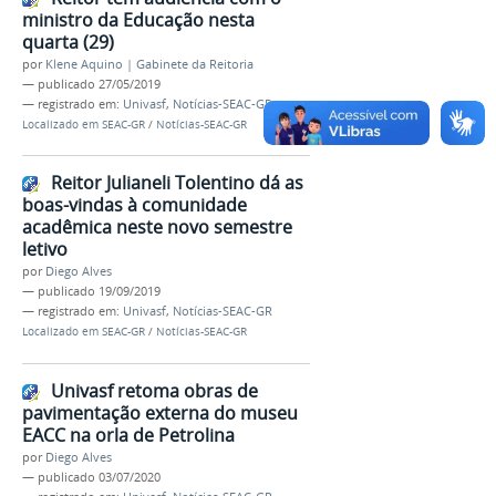
ministro da Educação nesta
quarta (29)
por
Klene Aquino | Gabinete da Reitoria
—
publicado
27/05/2019
— registrado em:
Univasf
,
Notícias-SEAC-GR
Localizado em
SEAC-GR
/
Notícias-SEAC-GR
Reitor Julianeli Tolentino dá as
boas-vindas à comunidade
acadêmica neste novo semestre
letivo
por
Diego Alves
—
publicado
19/09/2019
— registrado em:
Univasf
,
Notícias-SEAC-GR
Localizado em
SEAC-GR
/
Notícias-SEAC-GR
Univasf retoma obras de
pavimentação externa do museu
EACC na orla de Petrolina
por
Diego Alves
—
publicado
03/07/2020