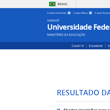
BRASIL
Ir para Conteúdo
1
Ir para Menu
2
Ir para Busc
UNIVASF
Universidade Feder
MINISTÉRIO DA EDUCAÇÃO
Covid-19
Estudante
S
RESULTADO D