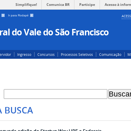
Simplifique!
Comunica BR
Participe
Acesso à infor
a
3
Ir para Rodapé
4
ACESS
al do Vale do São Francisco
ervidor
Ingresso
Concursos
Processos Seletivos
Comunicação
Ma
A BUSCA