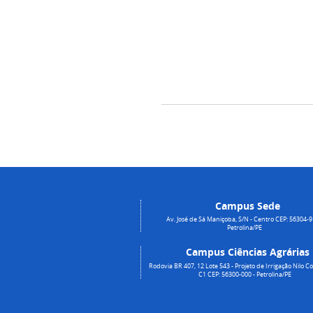
Campus Sede
Av. José de Sá Maniçoba, S/N - Centro CEP: 56304-9
Petrolina/PE
Campus Ciências Agrárias
Rodovia BR 407, 12 Lote 543 - Projeto de Irrigação Nilo Co
C1 CEP: 56300-000 - Petrolina/PE