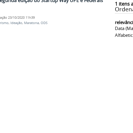
segunda edição do Startup Way UPE e Federais
1
itens 
Orden
cação
23/10/2020 11h39
relevânc
rismo
,
Ideação
,
Maratona
,
ODS
Data (ma
Alfabeti