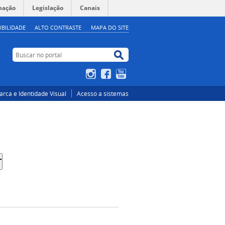
mação
Legislação
Canais
IBILIDADE
ALTO CONTRASTE
MAPA DO SITE
Buscar no portal
Buscar no portal
Instagram
Facebook
YouTube
rca e Identidade Visual
Acesso a sistemas