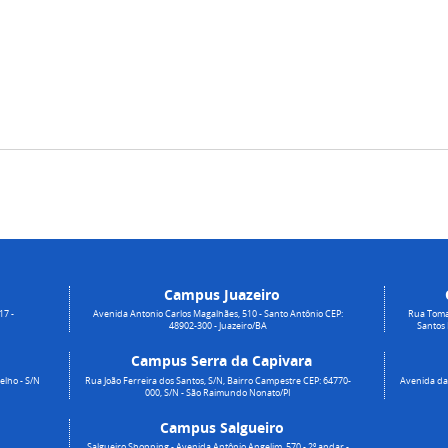
Campus Juazeiro
17 -
Avenida Antonio Carlos Magalhães, 510 - Santo Antônio CEP:
Rua Toma
48902-300 - Juazeiro/BA
Santos
Campus Serra da Capivara
elho - S/N
Rua João Ferreira dos Santos, S/N, Bairro Campestre CEP: 64770-
Avenida da 
000, S/N - São Raimundo Nonato/PI
Campus Salgueiro
Salgueiro Shopping - Avenida Antônio Angelim, 570 - 2º andar -