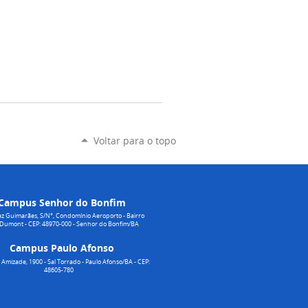
Voltar para o topo
Campus Senhor do Bonfim
z Guimarães, S/N°, Condomínio Aeroporto - Bairro
 Dumont - CEP: 48970-000 - Senhor do Bonfim/BA
Campus Paulo Afonso
Amizade, 1900 - Sal Torrado - Paulo Afonso/BA - CEP:
48605-780