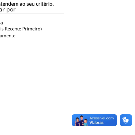
atendem ao seu critério.
ar por
ia
is Recente Primeiro)
camente