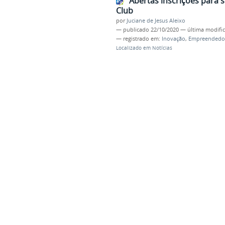
Abertas inscrições para 
Club
por
Juciane de Jesus Aleixo
—
publicado
22/10/2020
—
última modifi
— registrado em:
Inovação
,
Empreendedo
Localizado em
Notícias