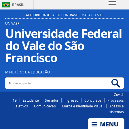
BRASIL
Simplifique!
ACESSIBILIDADE
ALTO CONTRASTE
MAPA DO SITE
Comunica BR
UNIVASF
Universidade Federal
Participe
do Vale do São
Acesso à informação
Legislação
Francisco
Canais
MINISTÉRIO DA EDUCAÇÃO
Buscar no portal
Bus
Covid-
19
Estudante
Servidor
Ingresso
Concursos
Processos
Seletivos
Comunicação
Marca e Identidade Visual
Acesso a
sistemas