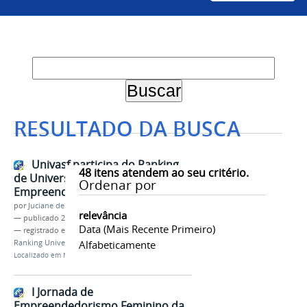
RESULTADO DA BUSCA
Univasf participa do Ranking
48
itens atendem ao seu critério.
de Universidades
Ordenar por
Empreendedoras 2025
por
Juciane de Jesus Aleixo
relevância
—
publicado
23/07/2025
Data (mais Recente Primeiro)
— registrado em:
NIT
,
Empreendedorismo
,
Ranking Universidades Empreendedoras
Alfabeticamente
Localizado em
Notícias
I Jornada de
Empreendedorismo Feminino da