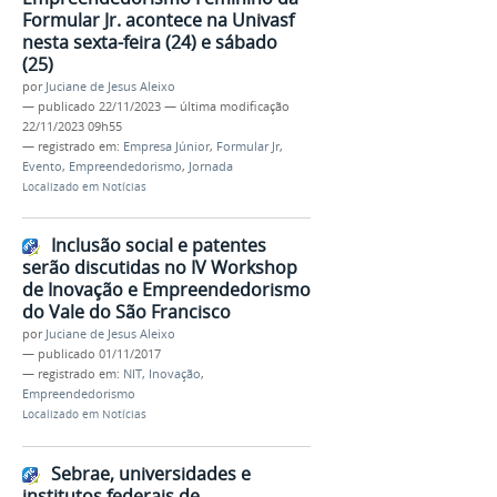
Formular Jr. acontece na Univasf
nesta sexta-feira (24) e sábado
(25)
por
Juciane de Jesus Aleixo
—
publicado
22/11/2023
—
última modificação
22/11/2023 09h55
— registrado em:
Empresa Júnior
,
Formular Jr
,
Evento
,
Empreendedorismo
,
Jornada
Localizado em
Notícias
Inclusão social e patentes
serão discutidas no IV Workshop
de Inovação e Empreendedorismo
do Vale do São Francisco
por
Juciane de Jesus Aleixo
—
publicado
01/11/2017
— registrado em:
NIT
,
Inovação
,
Empreendedorismo
Localizado em
Notícias
Sebrae, universidades e
institutos federais de