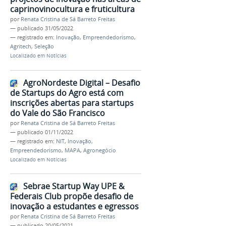
caprinovinocultura e fruticultura
por
Renata Cristina de Sá Barreto Freitas
—
publicado
31/05/2022
— registrado em:
Inovação
,
Empreendedorismo
,
Agritech
,
Seleção
Localizado em
Notícias
AgroNordeste Digital – Desafio
de Startups do Agro está com
inscrições abertas para startups
do Vale do São Francisco
por
Renata Cristina de Sá Barreto Freitas
—
publicado
01/11/2022
— registrado em:
NIT
,
Inovação
,
Empreendedorismo
,
MAPA
,
Agronegócio
Localizado em
Notícias
Sebrae Startup Way UPE &
Federais Club propõe desafio de
inovação a estudantes e egressos
por
Renata Cristina de Sá Barreto Freitas
—
publicado
20/05/2021