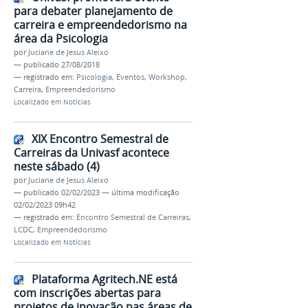
para debater planejamento de
carreira e empreendedorismo na
área da Psicologia
por
Juciane de Jesus Aleixo
—
publicado
27/08/2018
— registrado em:
Psicologia
,
Eventos
,
Workshop
,
Carreira
,
Empreendedorismo
Localizado em
Notícias
XIX Encontro Semestral de
Carreiras da Univasf acontece
neste sábado (4)
por
Juciane de Jesus Aleixo
—
publicado
02/02/2023
—
última modificação
02/02/2023 09h42
— registrado em:
Encontro Semestral de Carreiras
,
LCDC
,
Empreendedorismo
Localizado em
Notícias
Plataforma Agritech.NE está
com inscrições abertas para
projetos de inovação nas áreas de