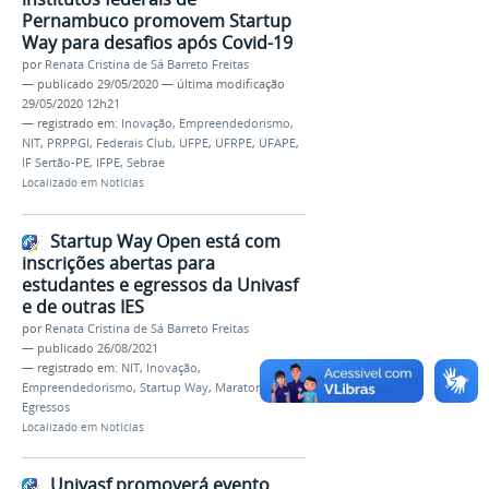
Pernambuco promovem Startup
Way para desafios após Covid-19
por
Renata Cristina de Sá Barreto Freitas
—
publicado
29/05/2020
—
última modificação
29/05/2020 12h21
— registrado em:
Inovação
,
Empreendedorismo
,
NIT
,
PRPPGI
,
Federais Club
,
UFPE
,
UFRPE
,
UFAPE
,
IF Sertão-PE
,
IFPE
,
Sebrae
Localizado em
Notícias
Startup Way Open está com
inscrições abertas para
estudantes e egressos da Univasf
e de outras IES
por
Renata Cristina de Sá Barreto Freitas
—
publicado
26/08/2021
— registrado em:
NIT
,
Inovação
,
Empreendedorismo
,
Startup Way
,
Maratona
,
Egressos
Localizado em
Notícias
Univasf promoverá evento