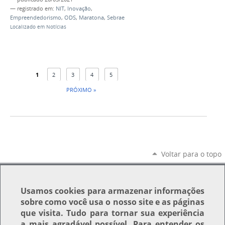
— registrado em:
NIT
,
Inovação
,
Empreendedorismo
,
ODS
,
Maratona
,
Sebrae
Localizado em
Notícias
1
2
3
4
5
PRÓXIMO »
Voltar para o topo
Usamos
cookies
para armazenar informações
sobre como você usa o nosso site e as páginas
que visita. Tudo para tornar sua experiência
a mais agradável possível. Para entender os