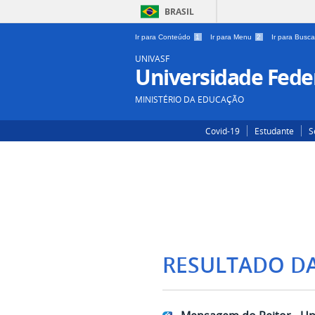
BRASIL
Ir para Conteúdo
1
Ir para Menu
2
Ir para Busc
UNIVASF
Universidade Feder
MINISTÉRIO DA EDUCAÇÃO
Covid-19
Estudante
S
RESULTADO D