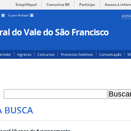
Simplifique!
Comunica BR
Participe
Acesso à infor
a
3
Ir para Rodapé
4
ACESS
al do Vale do São Francisco
ervidor
Ingresso
Concursos
Processos Seletivos
Comunicação
Ma
A BUSCA