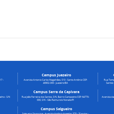
Campus Juazeiro
17 -
Avenida Antonio Carlos Magalhães, 510 - Santo Antônio CEP:
Rua Toma
48902-300 - Juazeiro/BA
Santos
Campus Serra da Capivara
elho - S/N
Rua João Ferreira dos Santos, S/N, Bairro Campestre CEP: 64770-
Avenida da 
000, S/N - São Raimundo Nonato/PI
Campus Salgueiro
Salgueiro Shopping - Avenida Antônio Angelim, 570 - 2º andar -