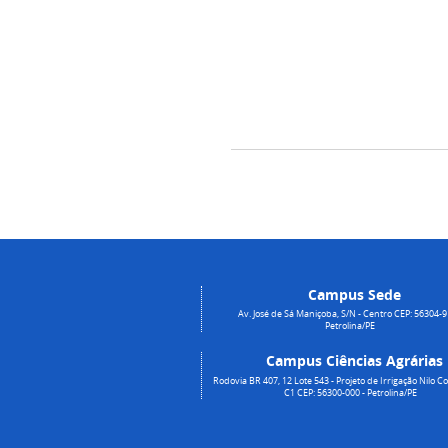
Campus Sede
Av. José de Sá Maniçoba, S/N - Centro CEP: 56304-9
Petrolina/PE
Campus Ciências Agrárias
Rodovia BR 407, 12 Lote 543 - Projeto de Irrigação Nilo Co
C1 CEP: 56300-000 - Petrolina/PE