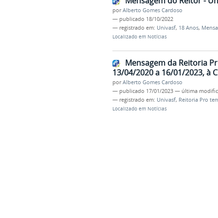
Mensagem do Reitor - Un
por
Alberto Gomes Cardoso
—
publicado
18/10/2022
— registrado em:
Univasf
,
18 Anos
,
Mens
Localizado em
Notícias
Mensagem da Reitoria Pr
13/04/2020 a 16/01/2023, à 
por
Alberto Gomes Cardoso
—
publicado
17/01/2023
—
última modifi
— registrado em:
Univasf
,
Reitoria Pro te
Localizado em
Notícias