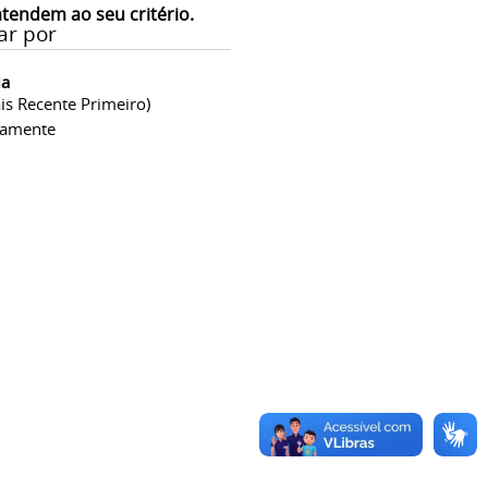
atendem ao seu critério.
ar por
ia
is Recente Primeiro)
camente