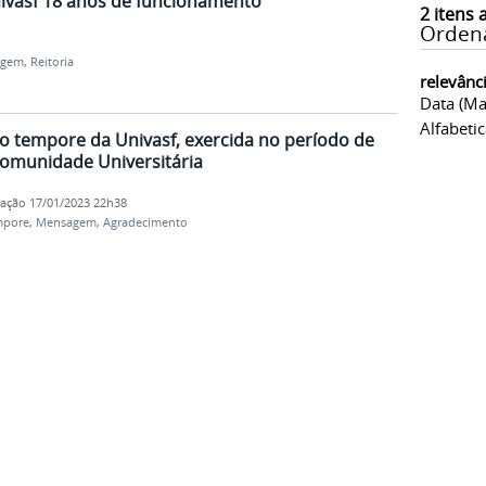
ivasf 18 anos de funcionamento
2
itens 
Orden
agem
,
Reitoria
relevânc
Data (ma
Alfabeti
o tempore da Univasf, exercida no período de
Comunidade Universitária
cação
17/01/2023 22h38
mpore
,
Mensagem
,
Agradecimento