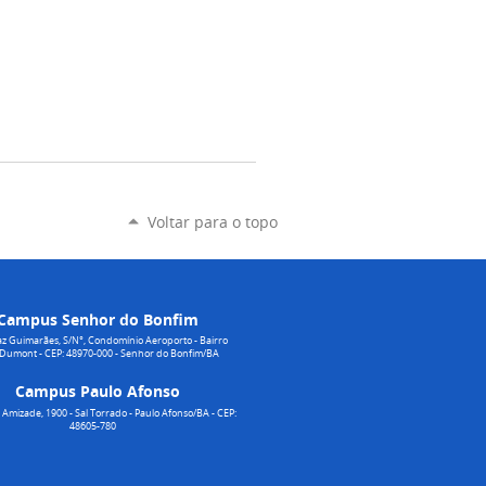
Voltar para o topo
Campus Senhor do Bonfim
z Guimarães, S/N°, Condomínio Aeroporto - Bairro
 Dumont - CEP: 48970-000 - Senhor do Bonfim/BA
Campus Paulo Afonso
Amizade, 1900 - Sal Torrado - Paulo Afonso/BA - CEP:
48605-780