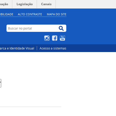
mação
Legislação
Canais
IBILIDADE
ALTO CONTRASTE
MAPA DO SITE
Buscar no portal
Buscar no portal
Instagram
Facebook
YouTube
rca e Identidade Visual
Acesso a sistemas