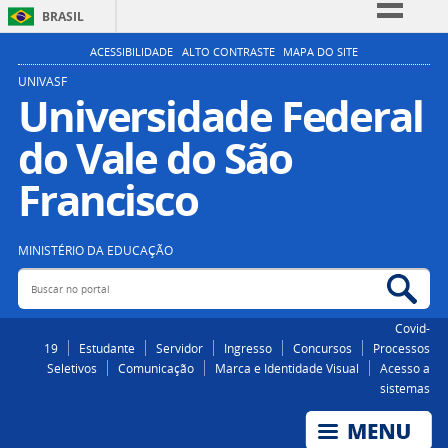
BRASIL
Simplifique!
ACESSIBILIDADE
ALTO CONTRASTE
MAPA DO SITE
Comunica BR
UNIVASF
Universidade Federal
Participe
do Vale do São
Acesso à informação
Legislação
Francisco
Canais
MINISTÉRIO DA EDUCAÇÃO
Buscar no portal
Bus
Covid-
19
Estudante
Servidor
Ingresso
Concursos
Processos
Seletivos
Comunicação
Marca e Identidade Visual
Acesso a
sistemas