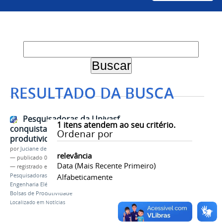
RESULTADO DA BUSCA
Pesquisadoras da Univasf
1
itens atendem ao seu critério.
conquistam bolsas de
Ordenar por
produtividade da Facepe
por
Juciane de Jesus Aleixo
relevância
—
publicado
07/07/2026
Data (mais Recente Primeiro)
— registrado em:
Grupo de Pesquisa
,
Pesquisadoras
,
Pesquisa
Alfabeticamente
,
Farmácia
,
Zootecnia
,
Engenharia Elétrica
,
Engenharia de Produção
,
Bolsas de Produtividade
Localizado em
Notícias