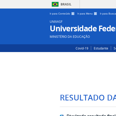
BRASIL
Ir para Conteúdo
1
Ir para Menu
2
Ir para Busc
UNIVASF
Universidade Feder
MINISTÉRIO DA EDUCAÇÃO
Covid-19
Estudante
S
RESULTADO D