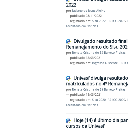
2022
por
Juciane de Jesus Aleixo
—
publicado
23/11/2022
— registrado em:
Sisu 2022
,
PS-ICG 2022
,
Localizado em
Notícias
Divulgado resultado fina
Remanejamento do Sisu 202
por
Renata Cristina de Sá Barreto Freitas
—
publicado
18/03/2021
— registrado em:
Ingresso Discente
,
PS-IC
Univasf divulga resultado
matriculados no 4º Remanej
por
Renata Cristina de Sá Barreto Freitas
—
publicado
18/03/2021
— registrado em:
Sisu 2020
,
PS-ICG 2020
,
Localizado em
Notícias
Hoje (14) é último dia p
cursos da Univasf