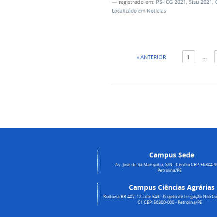
— registrado em:
PS-ICG 2021
,
Sisu 2021
,
Localizado em
Notícias
« ANTERIOR
1
...
Campus Sede
Av. José de Sá Maniçoba, S/N - Centro CEP: 56304-9
Petrolina/PE
Campus Ciências Agrárias
Rodovia BR 407, 12 Lote 543 - Projeto de Irrigação Nilo Co
C1 CEP: 56300-000 - Petrolina/PE