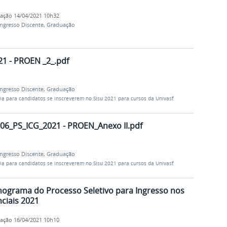
cação
14/04/2021 10h32
Ingresso Discente
,
Graduação
21 - PROEN _2_.pdf
Ingresso Discente
,
Graduação
dia para candidatos se inscreverem no Sisu 2021 para cursos da Univasf
º 06_PS_ICG_2021 - PROEN_Anexo II.pdf
Ingresso Discente
,
Graduação
dia para candidatos se inscreverem no Sisu 2021 para cursos da Univasf
nograma do Processo Seletivo para Ingresso nos
ciais 2021
cação
16/04/2021 10h10