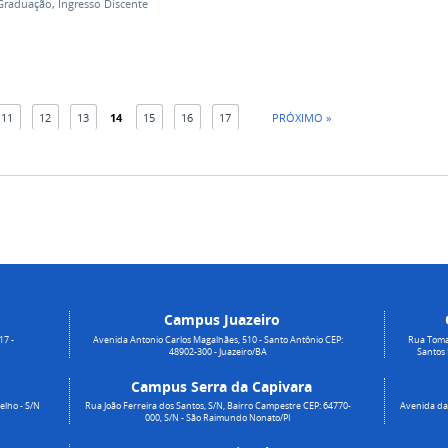
Graduação
,
Ingresso Discente
11
12
13
14
15
16
17
PRÓXIMO »
Campus Juazeiro
17 -
Avenida Antonio Carlos Magalhães, 510 - Santo Antônio CEP:
Rua Toma
48902-300 - Juazeiro/BA
Santos
Campus Serra da Capivara
elho - S/N
Rua João Ferreira dos Santos, S/N, Bairro Campestre CEP: 64770-
Avenida da 
000, S/N - São Raimundo Nonato/PI