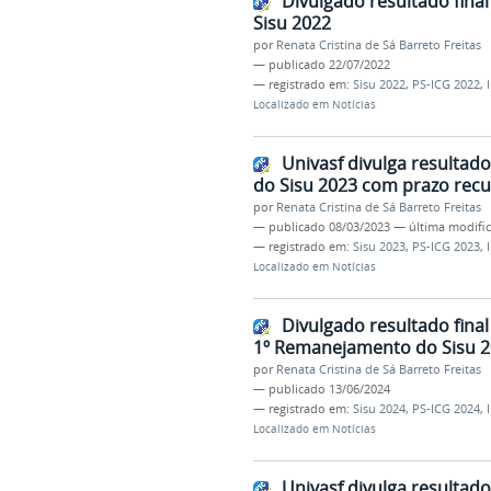
Divulgado resultado fina
Sisu 2022
por
Renata Cristina de Sá Barreto Freitas
—
publicado
22/07/2022
— registrado em:
Sisu 2022
,
PS-ICG 2022
,
Localizado em
Notícias
Univasf divulga resultad
do Sisu 2023 com prazo recu
por
Renata Cristina de Sá Barreto Freitas
—
publicado
08/03/2023
—
última modifi
— registrado em:
Sisu 2023
,
PS-ICG 2023
,
Localizado em
Notícias
Divulgado resultado final
1º Remanejamento do Sisu 
por
Renata Cristina de Sá Barreto Freitas
—
publicado
13/06/2024
— registrado em:
Sisu 2024
,
PS-ICG 2024
,
Localizado em
Notícias
Univasf divulga resultad