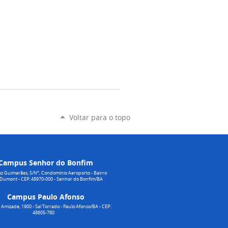
Voltar para o topo
Campus Senhor do Bonfim
z Guimarães, S/N°, Condomínio Aeroporto - Bairro
 Dumont - CEP: 48970-000 - Senhor do Bonfim/BA
Campus Paulo Afonso
Amizade, 1900 - Sal Torrado - Paulo Afonso/BA - CEP:
48605-780