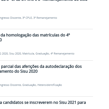
Ingresso Discente
,
3ª CPLE
,
3º Remanejamento
l da homologação das matrículas do 4º
0
G 2020
,
Sisu 2020
,
Matrícula
,
Graduação
,
4º Remanejamento
 parcial das aferições da autodeclaração dos
amento do Sisu 2020
Ingresso Discente
,
Graduação
,
Heteroidentificação
ara candidatos se inscreverem no Sisu 2021 para