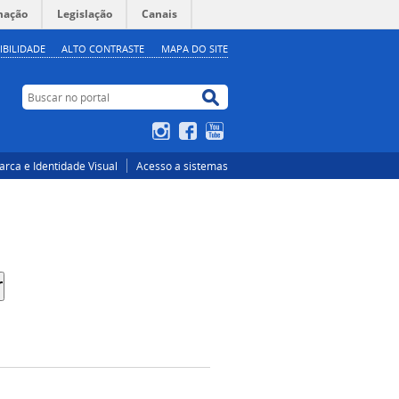
mação
Legislação
Canais
IBILIDADE
ALTO CONTRASTE
MAPA DO SITE
Buscar no portal
Buscar no portal
Instagram
Facebook
YouTube
rca e Identidade Visual
Acesso a sistemas