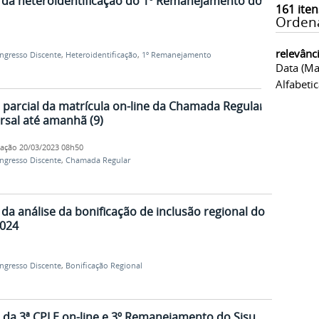
l da heteroidentificação do 1º Remanejamento do
161
iten
Orden
relevânc
Ingresso Discente
,
Heteroidentificação
,
1º Remanejamento
Data (ma
Alfabeti
o parcial da matrícula on-line da Chamada Regular
rsal até amanhã (9)
cação
20/03/2023 08h50
Ingresso Discente
,
Chamada Regular
 da análise da bonificação de inclusão regional do
2024
Ingresso Discente
,
Bonificação Regional
o da 3ª CPLE on-line e 3º Remanejamento do Sisu