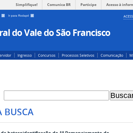
Simplifique!
Comunica BR
Participe
Acesso à infor
a
3
Ir para Rodapé
4
ACESS
al do Vale do São Francisco
ervidor
Ingresso
Concursos
Processos Seletivos
Comunicação
Ma
A BUSCA