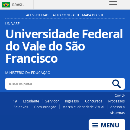
BRASIL
Simplifique!
ACESSIBILIDADE
ALTO CONTRASTE
MAPA DO SITE
Comunica BR
UNIVASF
Universidade Federal
Participe
do Vale do São
Acesso à informação
Legislação
Francisco
Canais
MINISTÉRIO DA EDUCAÇÃO
Buscar no portal
Bus
Covid-
19
Estudante
Servidor
Ingresso
Concursos
Processos
Seletivos
Comunicação
Marca e Identidade Visual
Acesso a
sistemas