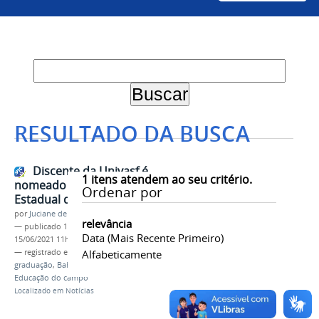
RESULTADO DA BUSCA
Discente da Univasf é
1
itens atendem ao seu critério.
nomeado membro do Conselho
Ordenar por
Estadual de Educação da Bahia
por
Juciane de Jesus Aleixo
relevância
—
publicado
14/06/2021
—
última modificação
Data (mais Recente Primeiro)
15/06/2021 11h25
— registrado em:
PPGADT
Alfabeticamente
,
PPGExR
,
Pós-
graduação
,
Bahia
,
Conselho Estadual
,
Educação
,
Educação do campo
Localizado em
Notícias