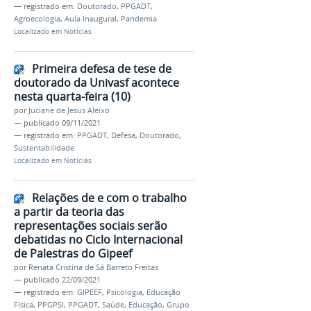
— registrado em:
Doutorado
,
PPGADT
,
Agroecologia
,
Aula Inaugural
,
Pandemia
Localizado em
Notícias
Primeira defesa de tese de
doutorado da Univasf acontece
nesta quarta-feira (10)
por
Juciane de Jesus Aleixo
—
publicado
09/11/2021
— registrado em:
PPGADT
,
Defesa
,
Doutorado
,
Sustentabilidade
Localizado em
Notícias
Relações de e com o trabalho
a partir da teoria das
representações sociais serão
debatidas no Ciclo Internacional
de Palestras do Gipeef
por
Renata Cristina de Sá Barreto Freitas
—
publicado
22/09/2021
— registrado em:
GIPEEF
,
Psicologia
,
Educação
Física
,
PPGPSI
,
PPGADT
,
Saúde
,
Educação
,
Grupo