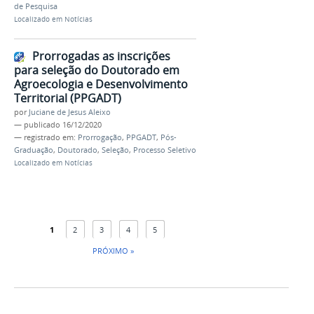
de Pesquisa
Localizado em
Notícias
Prorrogadas as inscrições
para seleção do Doutorado em
Agroecologia e Desenvolvimento
Territorial (PPGADT)
por
Juciane de Jesus Aleixo
—
publicado
16/12/2020
— registrado em:
Prorrogação
,
PPGADT
,
Pós-
Graduação
,
Doutorado
,
Seleção
,
Processo Seletivo
Localizado em
Notícias
1
2
3
4
5
PRÓXIMO »