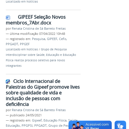
Localizado em
Notícias
GIPEEF Seleção Novos
membros_7Abr.docx
por
Renata Cristina de Sá Barreto Freitas
—
última modificação
07/04/2022 10h48
— registrado em:
Pesquisa
,
GIPEEF
,
Cefis
,
PPGADT
,
PPGEF
Localizado em
Notícias
/
Grupo de Pesquisa
Interdisciplinar sobre Saúde, Educação e Educação
Física realiza processo seletivo para novos
integrantes
Ciclo Internacional de
Palestras do Gipeef promove lives
sobre qualidade de vida e
inclusão de pessoas com
deficiência
por
Renata Cristina de Sá Barreto Freitas
—
publicado
24/05/2021
— registrado em:
Gipeef
,
Educação Física
,
Saúde
,
Educação
,
PPGPSI
,
PPGADT
,
Grupo de Pesquisa