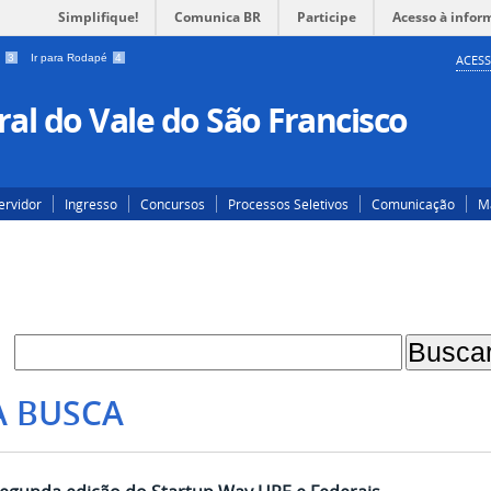
Simplifique!
Comunica BR
Participe
Acesso à infor
a
3
Ir para Rodapé
4
ACESS
al do Vale do São Francisco
ervidor
Ingresso
Concursos
Processos Seletivos
Comunicação
Ma
A BUSCA