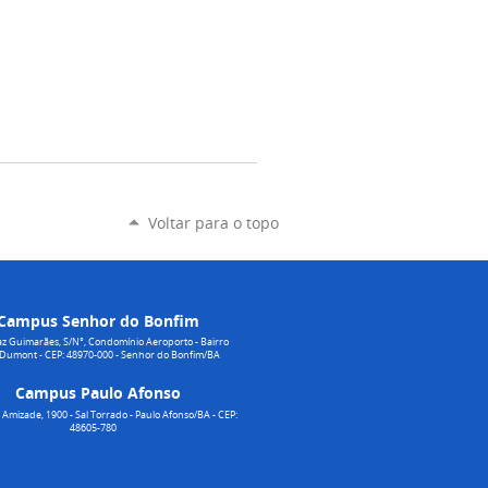
Voltar para o topo
Campus Senhor do Bonfim
z Guimarães, S/N°, Condomínio Aeroporto - Bairro
 Dumont - CEP: 48970-000 - Senhor do Bonfim/BA
Campus Paulo Afonso
Amizade, 1900 - Sal Torrado - Paulo Afonso/BA - CEP:
48605-780