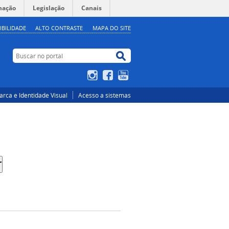
mação
Legislação
Canais
IBILIDADE
ALTO CONTRASTE
MAPA DO SITE
Buscar no portal
Buscar no portal
Instagram
Facebook
YouTube
rca e Identidade Visual
Acesso a sistemas