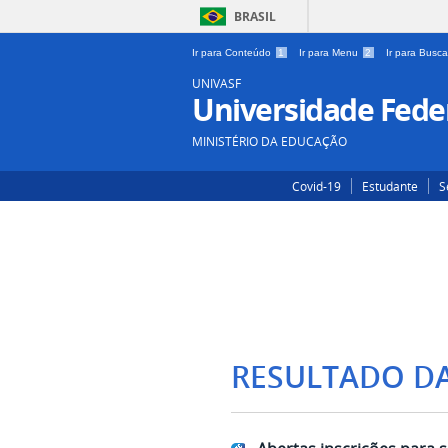
BRASIL
Ir para Conteúdo
1
Ir para Menu
2
Ir para Busc
UNIVASF
Universidade Feder
MINISTÉRIO DA EDUCAÇÃO
Covid-19
Estudante
S
RESULTADO D