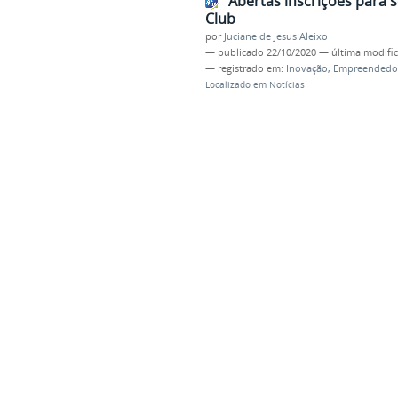
Abertas inscrições para 
Club
por
Juciane de Jesus Aleixo
—
publicado
22/10/2020
—
última modifi
— registrado em:
Inovação
,
Empreendedo
Localizado em
Notícias