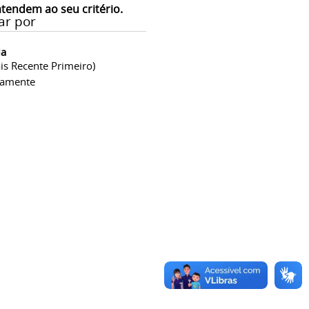
atendem ao seu critério.
ar por
ia
is Recente Primeiro)
camente