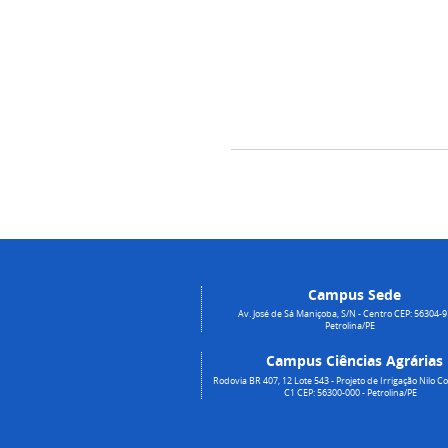
Campus Sede
Av. José de Sá Maniçoba, S/N - Centro CEP: 56304-9
Petrolina/PE
Campus Ciências Agrárias
Rodovia BR 407, 12 Lote 543 - Projeto de Irrigação Nilo Co
C1 CEP: 56300-000 - Petrolina/PE