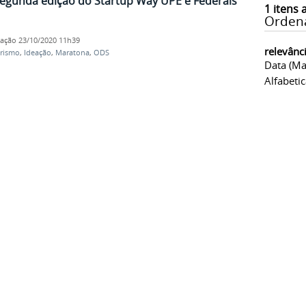
segunda edição do Startup Way UPE e Federais
1
itens 
Orden
cação
23/10/2020 11h39
relevânc
rismo
,
Ideação
,
Maratona
,
ODS
Data (ma
Alfabeti