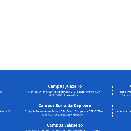
Campus Juazeiro
17 -
Avenida Antonio Carlos Magalhães, 510 - Santo Antônio CEP:
Rua Toma
48902-300 - Juazeiro/BA
Santos
Campus Serra da Capivara
elho - S/N
Rua João Ferreira dos Santos, S/N, Bairro Campestre CEP: 64770-
Avenida da 
000, S/N - São Raimundo Nonato/PI
Campus Salgueiro
Salgueiro Shopping - Avenida Antônio Angelim, 570 - 2º andar -