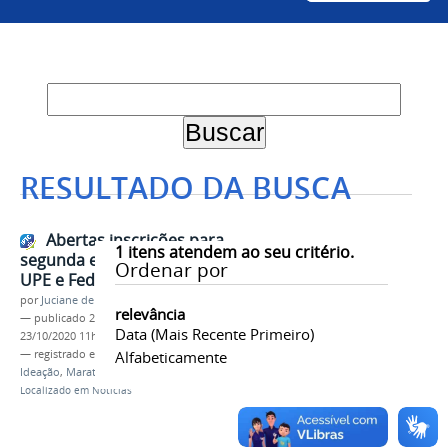
RESULTADO DA BUSCA
Abertas inscrições para
1
itens atendem ao seu critério.
segunda edição do Startup Way
Ordenar por
UPE e Federais Club
por
Juciane de Jesus Aleixo
relevância
—
publicado
22/10/2020
—
última modificação
Data (mais Recente Primeiro)
23/10/2020 11h39
— registrado em:
Inovação
Alfabeticamente
,
Empreendedorismo
,
Ideação
,
Maratona
,
ODS
Localizado em
Notícias