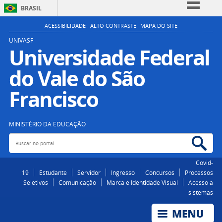
BRASIL
Simplifique!
ACESSIBILIDADE
ALTO CONTRASTE
MAPA DO SITE
Comunica BR
UNIVASF
Universidade Federal
Participe
do Vale do São
Acesso à informação
Legislação
Francisco
Canais
MINISTÉRIO DA EDUCAÇÃO
Buscar no portal
Bus
Covid-
19
Estudante
Servidor
Ingresso
Concursos
Processos
Seletivos
Comunicação
Marca e Identidade Visual
Acesso a
sistemas