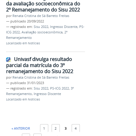
da avaliação socioeconômica do
2º Remanejamento do Sisu 2022
por
Renata Cristina de Sá Barreto Freitas
—
publicado
20/09/2022
— registrado em:
Sisu 2022
,
Ingresso Discente
,
PS-
ICG 2022
,
Avaliação socioeconômica
,
2º
Remanejamento
Localizado em
Notícias
Univasf divulga resultado
parcial da matrícula do 3º
remanejamento do Sisu 2022
por
Renata Cristina de Sá Barreto Freitas
—
publicado
31/01/2023
— registrado em:
Sisu 2022
,
PS-ICG 2022
,
3º
Remanejamento
,
Ingresso Discente
Localizado em
Notícias
« ANTERIOR
1
2
3
4