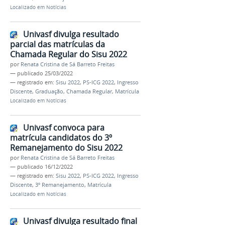
Localizado em
Notícias
Univasf divulga resultado
parcial das matrículas da
Chamada Regular do Sisu 2022
por
Renata Cristina de Sá Barreto Freitas
—
publicado
25/03/2022
— registrado em:
Sisu 2022
,
PS-ICG 2022
,
Ingresso
Discente
,
Graduação
,
Chamada Regular
,
Matrícula
Localizado em
Notícias
Univasf convoca para
matrícula candidatos do 3º
Remanejamento do Sisu 2022
por
Renata Cristina de Sá Barreto Freitas
—
publicado
16/12/2022
— registrado em:
Sisu 2022
,
PS-ICG 2022
,
Ingresso
Discente
,
3º Remanejamento
,
Matrícula
Localizado em
Notícias
Univasf divulga resultado final