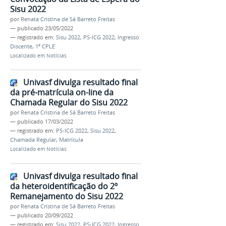
Sisu 2022
por
Renata Cristina de Sá Barreto Freitas
—
publicado
23/05/2022
— registrado em:
Sisu 2022
,
PS-ICG 2022
,
Ingresso
Discente
,
1ª CPLE
Localizado em
Notícias
Univasf divulga resultado final
da pré-matrícula on-line da
Chamada Regular do Sisu 2022
por
Renata Cristina de Sá Barreto Freitas
—
publicado
17/03/2022
— registrado em:
PS-ICG 2022
,
Sisu 2022
,
Chamada Regular
,
Matrícula
Localizado em
Notícias
Univasf divulga resultado final
da heteroidentificação do 2º
Remanejamento do Sisu 2022
por
Renata Cristina de Sá Barreto Freitas
—
publicado
20/09/2022
— registrado em:
Sisu 2022
,
PS-ICG 2022
,
Ingresso