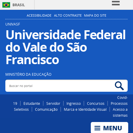
BRASIL
Simplifique!
ACESSIBILIDADE
ALTO CONTRASTE
MAPA DO SITE
Comunica BR
UNIVASF
Universidade Federal
Participe
do Vale do São
Acesso à informação
Legislação
Francisco
Canais
MINISTÉRIO DA EDUCAÇÃO
Buscar no portal
Bus
Covid-
19
Estudante
Servidor
Ingresso
Concursos
Processos
Seletivos
Comunicação
Marca e Identidade Visual
Acesso a
sistemas