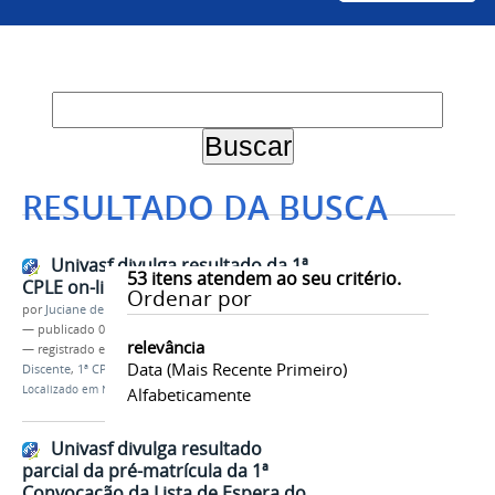
RESULTADO DA BUSCA
Univasf divulga resultado da 1ª
53
itens atendem ao seu critério.
CPLE on-line do Sisu 2022
Ordenar por
por
Juciane de Jesus Aleixo
—
publicado
09/05/2022
relevância
— registrado em:
Sisu 2022
,
PS-ICG 2022
,
Ingresso
Data (mais Recente Primeiro)
Discente
,
1ª CPLE
Localizado em
Notícias
Alfabeticamente
Univasf divulga resultado
parcial da pré-matrícula da 1ª
Convocação da Lista de Espera do