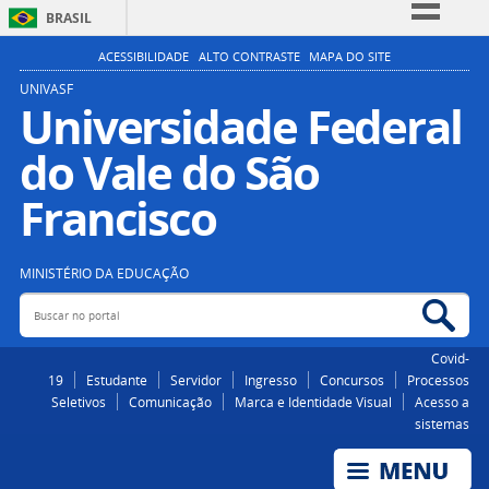
BRASIL
Simplifique!
ACESSIBILIDADE
ALTO CONTRASTE
MAPA DO SITE
Comunica BR
UNIVASF
Universidade Federal
Participe
do Vale do São
Acesso à informação
Legislação
Francisco
Canais
MINISTÉRIO DA EDUCAÇÃO
Buscar no portal
Bus
Covid-
19
Estudante
Servidor
Ingresso
Concursos
Processos
Seletivos
Comunicação
Marca e Identidade Visual
Acesso a
sistemas