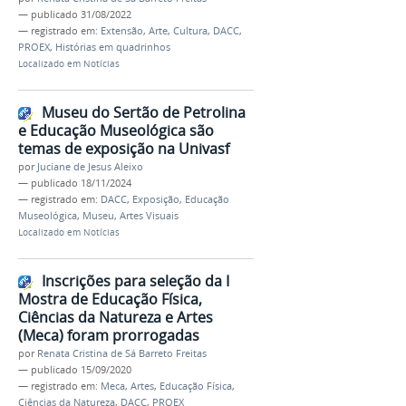
—
publicado
31/08/2022
— registrado em:
Extensão
,
Arte
,
Cultura
,
DACC
,
PROEX
,
Histórias em quadrinhos
Localizado em
Notícias
Museu do Sertão de Petrolina
e Educação Museológica são
temas de exposição na Univasf
por
Juciane de Jesus Aleixo
—
publicado
18/11/2024
— registrado em:
DACC
,
Exposição
,
Educação
Museológica
,
Museu
,
Artes Visuais
Localizado em
Notícias
Inscrições para seleção da I
Mostra de Educação Física,
Ciências da Natureza e Artes
(Meca) foram prorrogadas
por
Renata Cristina de Sá Barreto Freitas
—
publicado
15/09/2020
— registrado em:
Meca
,
Artes
,
Educação Física
,
Ciências da Natureza
,
DACC
,
PROEX