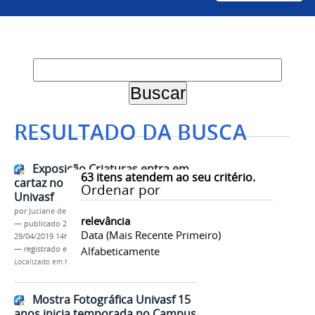
RESULTADO DA BUSCA
Exposição Criaturas entra em
63
itens atendem ao seu critério.
cartaz no Hall da Reitoria da
Ordenar por
Univasf
por
Juciane de Jesus Aleixo
relevância
—
publicado
29/04/2019
—
última modificação
Data (mais Recente Primeiro)
29/04/2019 14h25
— registrado em:
Campus Sede
Alfabeticamente
,
DACC
,
Exposição
Localizado em
Notícias
Mostra Fotográfica Univasf 15
anos inicia temporada no Campus