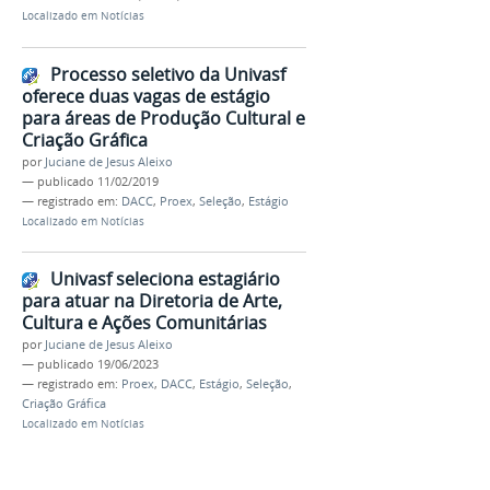
Localizado em
Notícias
Processo seletivo da Univasf
oferece duas vagas de estágio
para áreas de Produção Cultural e
Criação Gráfica
por
Juciane de Jesus Aleixo
—
publicado
11/02/2019
— registrado em:
DACC
,
Proex
,
Seleção
,
Estágio
Localizado em
Notícias
Univasf seleciona estagiário
para atuar na Diretoria de Arte,
Cultura e Ações Comunitárias
por
Juciane de Jesus Aleixo
—
publicado
19/06/2023
— registrado em:
Proex
,
DACC
,
Estágio
,
Seleção
,
Criação Gráfica
Localizado em
Notícias