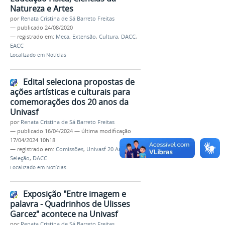
Natureza e Artes
por
Renata Cristina de Sá Barreto Freitas
—
publicado
24/08/2020
— registrado em:
Meca
,
Extensão
,
Cultura
,
DACC
,
EACC
Localizado em
Notícias
Edital seleciona propostas de
ações artísticas e culturais para
comemorações dos 20 anos da
Univasf
por
Renata Cristina de Sá Barreto Freitas
—
publicado
16/04/2024
—
última modificação
17/04/2024 10h18
— registrado em:
Comissões
,
Univasf 20 Anos
,
Seleção
,
DACC
Localizado em
Notícias
Exposição "Entre imagem e
palavra - Quadrinhos de Ulisses
Garcez" acontece na Univasf
por
Renata Cristina de Sá Barreto Freitas