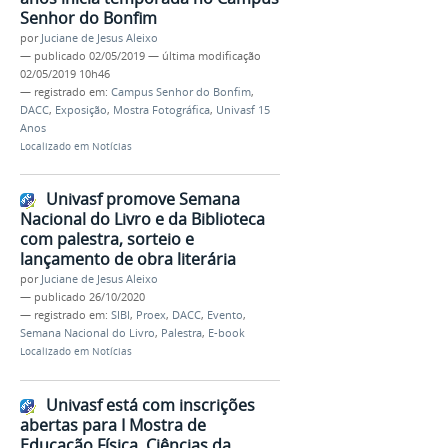
Senhor do Bonfim
por
Juciane de Jesus Aleixo
—
publicado
02/05/2019
—
última modificação
02/05/2019 10h46
— registrado em:
Campus Senhor do Bonfim
,
DACC
,
Exposição
,
Mostra Fotográfica
,
Univasf 15
Anos
Localizado em
Notícias
Univasf promove Semana
Nacional do Livro e da Biblioteca
com palestra, sorteio e
lançamento de obra literária
por
Juciane de Jesus Aleixo
—
publicado
26/10/2020
— registrado em:
SIBI
,
Proex
,
DACC
,
Evento
,
Semana Nacional do Livro
,
Palestra
,
E-book
Localizado em
Notícias
Univasf está com inscrições
abertas para I Mostra de
Educação Física, Ciências da