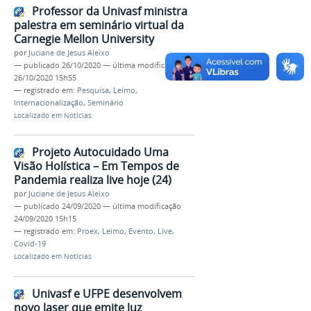
Professor da Univasf ministra
palestra em seminário virtual da
Carnegie Mellon University
por
Juciane de Jesus Aleixo
—
publicado
26/10/2020
—
última modificação
26/10/2020 15h55
— registrado em:
Pesquisa
,
Leimo
,
Internacionalização
,
Seminário
Localizado em
Notícias
Projeto Autocuidado Uma
Visão Holística – Em Tempos de
Pandemia realiza live hoje (24)
por
Juciane de Jesus Aleixo
—
publicado
24/09/2020
—
última modificação
24/09/2020 15h15
— registrado em:
Proex
,
Leimo
,
Evento
,
Live
,
Covid-19
Localizado em
Notícias
Univasf e UFPE desenvolvem
novo laser que emite luz