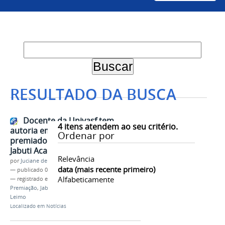
RESULTADO DA BUSCA
Docente da Univasf tem
4
itens atendem ao seu critério.
autoria em capítulo de livro
Ordenar por
premiado na 1ª Edição do Prêmio
Jabuti Acadêmico
Relevância
por
Juciane de Jesus Aleixo
data (mais recente primeiro)
—
publicado
08/08/2024
Alfabeticamente
— registrado em:
Ciências dos Materiais
,
Premiação
,
Jabuti Acadêmico
,
Engenharia Elétrica
,
Leimo
Localizado em
Notícias