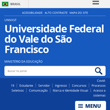
BRASIL
Simplifique!
ACESSIBILIDADE
ALTO CONTRASTE
MAPA DO SITE
Comunica BR
UNIVASF
Universidade Federal
Participe
do Vale do São
Acesso à informação
Legislação
Francisco
Canais
MINISTÉRIO DA EDUCAÇÃO
Buscar no portal
Bus
Covid-
19
Estudante
Servidor
Ingresso
Concursos
Processos
Seletivos
Comunicação
Marca e Identidade Visual
Acesso a
sistemas