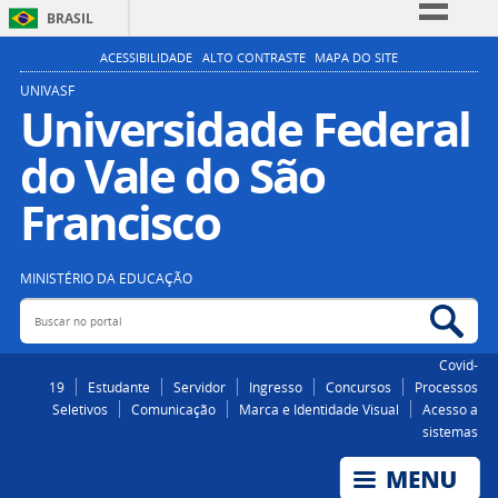
BRASIL
Simplifique!
ACESSIBILIDADE
ALTO CONTRASTE
MAPA DO SITE
Comunica BR
UNIVASF
Universidade Federal
Participe
do Vale do São
Acesso à informação
Legislação
Francisco
Canais
MINISTÉRIO DA EDUCAÇÃO
Buscar no portal
Bus
Covid-
19
Estudante
Servidor
Ingresso
Concursos
Processos
Seletivos
Comunicação
Marca e Identidade Visual
Acesso a
sistemas