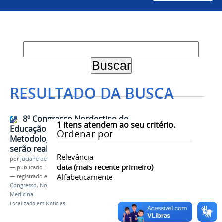
RESULTADO DA BUSCA
8º Congresso Nordestino de
1
itens atendem ao seu critério.
Educação Médica e 1º Fórum de
Ordenar por
Metodologias Ativas em Saúde
serão realizados em Paulo Afonso
Relevância
por
Juciane de Jesus Aleixo
data (mais recente primeiro)
—
publicado
16/03/2018
Alfabeticamente
— registrado em:
Campus Paulo Afonso
,
Congresso
,
Nordeste
,
Metodologias Ativas
,
Medicina
Localizado em
Notícias