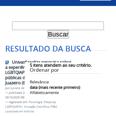
RESULTADO DA BUSCA
Univasf realiza pesquisa sobre
5
itens atendem ao seu critério.
a experiência de estudantes
Ordenar por
LGBTQIAPN+ em universidades
públicas de Petrolina (PE) e
Relevância
Juazeiro (BA)
data (mais recente primeiro)
por
Juciane de Jesus Aleixo
Alfabeticamente
—
publicado
09/10/2025
—
última modificação
20/10/2025 09h46
— registrado em:
Psicologia
,
Pesquisa
,
LGBTQIAPN+
,
Iniciação Científica
,
PIBIC
Localizado em
Notícias