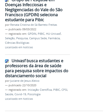
Doenças Infecciosas e
Negligenciadas do Vale do São
Francisco (GPDIN) seleciona
estudante para Pibic
por
Renata Cristina de Sá Barreto Freitas
—
publicado
09/03/2022
— registrado em:
GPDIN
,
PIBIC
,
HU-Univasf
,
Seleção
,
Pesquisa
,
Campus Sede
,
Farmácia
,
Ciências Biológicas
Localizado em
Notícias
Univasf busca estudantes e
professores da área de saúde
para pesquisa sobre impactos do
distanciamento social
por
Juciane de Jesus Aleixo
—
publicado
22/10/2020
— registrado em:
Iniciação Científica
,
PIBIC
,
CPSI
,
Saúde
,
Covid-19
,
Psicologia
Localizado em
Notícias