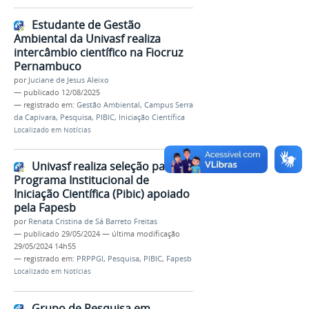
Estudante de Gestão
Ambiental da Univasf realiza
intercâmbio científico na Fiocruz
Pernambuco
por
Juciane de Jesus Aleixo
—
publicado
12/08/2025
— registrado em:
Gestão Ambiental
,
Campus Serra
da Capivara
,
Pesquisa
,
PIBIC
,
Iniciação Científica
Localizado em
Notícias
Univasf realiza seleção para
Programa Institucional de
Iniciação Científica (Pibic) apoiado
pela Fapesb
por
Renata Cristina de Sá Barreto Freitas
—
publicado
29/05/2024
—
última modificação
29/05/2024 14h55
— registrado em:
PRPPGI
,
Pesquisa
,
PIBIC
,
Fapesb
Localizado em
Notícias
Grupo de Pesquisa em