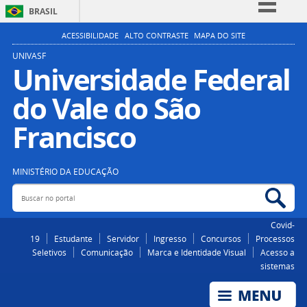
BRASIL
Simplifique!
ACESSIBILIDADE
ALTO CONTRASTE
MAPA DO SITE
Comunica BR
UNIVASF
Universidade Federal
Participe
do Vale do São
Acesso à informação
Legislação
Francisco
Canais
MINISTÉRIO DA EDUCAÇÃO
Buscar no portal
Bus
Covid-
19
Estudante
Servidor
Ingresso
Concursos
Processos
Seletivos
Comunicação
Marca e Identidade Visual
Acesso a
sistemas