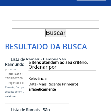
RESULTADO DA BUSCA
Lista de Ramais - Campus São
5
itens atendem ao seu critério.
Raimundo Nonato
Ordenar por
por
admin
—
publicado
16/11/2016
—
última modificação
Relevância
17/03/2017 09h45
— registrado em:
Univasf
,
Telefones
,
Lista de
Data (mais Recente Primeiro)
Ramais
,
Campus São Raimundo Nonato
alfabeticamente
Localizado em
Univasf Dados Institucionais
/
Telefones
Lista de Ramais - São