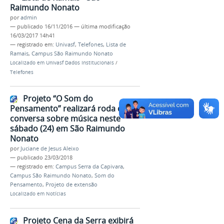
Raimundo Nonato
por
admin
—
publicado
16/11/2016
—
última modificação
16/03/2017 14h41
— registrado em:
Univasf
,
Telefones
,
Lista de
Ramais
,
Campus São Raimundo Nonato
Localizado em
Univasf Dados Institucionais
/
Telefones
Projeto “O Som do
Pensamento” realizará roda de
conversa sobre música neste
sábado (24) em São Raimundo
Nonato
por
Juciane de Jesus Aleixo
—
publicado
23/03/2018
— registrado em:
Campus Serra da Capivara
,
Campus São Raimundo Nonato
,
Som do
Pensamento
,
Projeto de extensão
Localizado em
Notícias
Projeto Cena da Serra exibirá