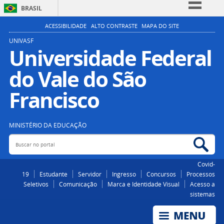
BRASIL
Simplifique!
ACESSIBILIDADE
ALTO CONTRASTE
MAPA DO SITE
Comunica BR
UNIVASF
Universidade Federal
Participe
do Vale do São
Acesso à informação
Legislação
Francisco
Canais
MINISTÉRIO DA EDUCAÇÃO
Buscar no portal
Bus
Covid-
19
Estudante
Servidor
Ingresso
Concursos
Processos
Seletivos
Comunicação
Marca e Identidade Visual
Acesso a
sistemas