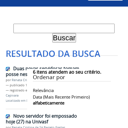
RESULTADO DA BUSCA
Duas novas servidoras tomam
6
itens atendem ao seu critério.
posse nesta segunda-feira (15)
Ordenar por
por
Renata Cristina de Sá Barreto Freitas
—
publicado
15/12/2025
Relevância
— registrado em:
Posse
,
TAE
,
Campus Serra da
Capivara
Data (mais Recente Primeiro)
Localizado em
Servidor
/
Notícias do Servidor
alfabeticamente
Novo servidor foi empossado
hoje (27) na Univasf
por
Renata Cristina de Sá Barreto Freitas