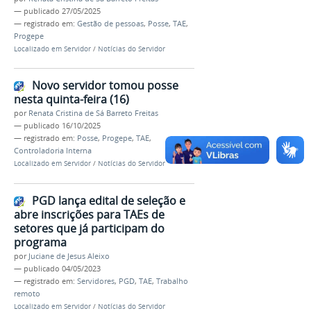
—
publicado
27/05/2025
— registrado em:
Gestão de pessoas
,
Posse
,
TAE
,
Progepe
Localizado em
Servidor
/
Notícias do Servidor
Novo servidor tomou posse
nesta quinta-feira (16)
por
Renata Cristina de Sá Barreto Freitas
—
publicado
16/10/2025
— registrado em:
Posse
,
Progepe
,
TAE
,
Controladoria Interna
Localizado em
Servidor
/
Notícias do Servidor
PGD lança edital de seleção e
abre inscrições para TAEs de
setores que já participam do
programa
por
Juciane de Jesus Aleixo
—
publicado
04/05/2023
— registrado em:
Servidores
,
PGD
,
TAE
,
Trabalho
remoto
Localizado em
Servidor
/
Notícias do Servidor