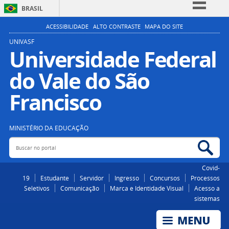
BRASIL
Simplifique!
ACESSIBILIDADE
ALTO CONTRASTE
MAPA DO SITE
Comunica BR
UNIVASF
Universidade Federal
Participe
do Vale do São
Acesso à informação
Legislação
Francisco
Canais
MINISTÉRIO DA EDUCAÇÃO
Buscar no portal
Bus
Covid-
19
Estudante
Servidor
Ingresso
Concursos
Processos
Seletivos
Comunicação
Marca e Identidade Visual
Acesso a
sistemas