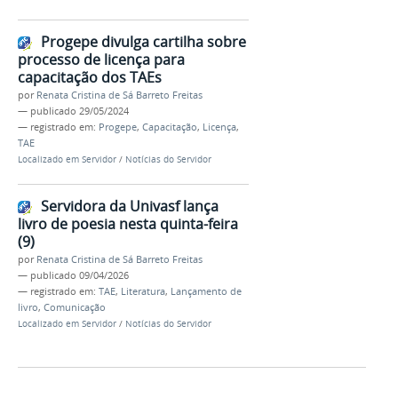
Progepe divulga cartilha sobre
processo de licença para
capacitação dos TAEs
por
Renata Cristina de Sá Barreto Freitas
—
publicado
29/05/2024
— registrado em:
Progepe
,
Capacitação
,
Licença
,
TAE
Localizado em
Servidor
/
Notícias do Servidor
Servidora da Univasf lança
livro de poesia nesta quinta-feira
(9)
por
Renata Cristina de Sá Barreto Freitas
—
publicado
09/04/2026
— registrado em:
TAE
,
Literatura
,
Lançamento de
livro
,
Comunicação
Localizado em
Servidor
/
Notícias do Servidor