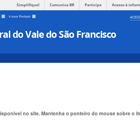
Simplifique!
Comunica BR
Participe
Acesso à infor
a
3
Ir para Rodapé
4
ACESS
al do Vale do São Francisco
isponível no site. Mantenha o ponteiro do mouse sobre o 