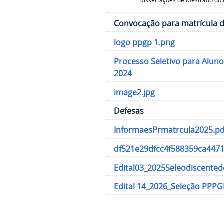
Dissertações de Mestrado do
Convocação para matrícula d
logo ppgp 1.png
Processo Seletivo para Aluno
2024
image2.jpg
Defesas
InformaesPrmatrcula2025.pd
df521e29dfcc4f588359ca4471
Edital03_2025Seleodiscent
Edital 14_2026_Seleção PPPG