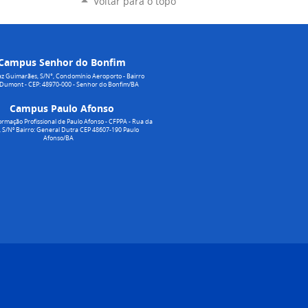
Voltar para o topo
Campus Senhor do Bonfim
z Guimarães, S/N°, Condomínio Aeroporto - Bairro
 Dumont - CEP: 48970-000 - Senhor do Bonfim/BA
Campus Paulo Afonso
rmação Profissional de Paulo Afonso - CFPPA - Rua da
 S/Nº Bairro: General Dutra CEP 48607-190 Paulo
Afonso/BA