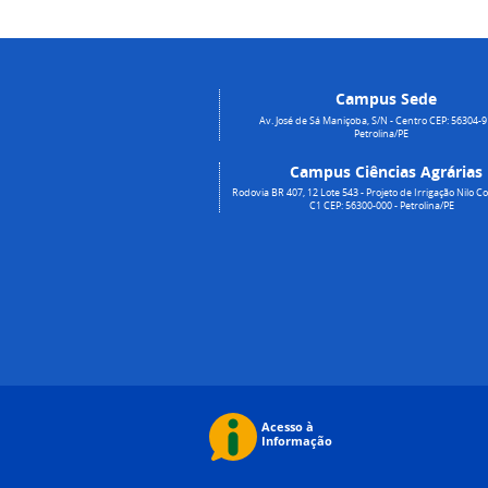
Campus Sede
Av. José de Sá Maniçoba, S/N - Centro CEP: 56304-9
Petrolina/PE
Campus Ciências Agrárias
Rodovia BR 407, 12 Lote 543 - Projeto de Irrigação Nilo Co
C1 CEP: 56300-000 - Petrolina/PE