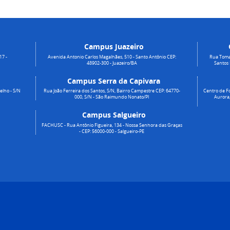
Campus Juazeiro
17 -
Avenida Antonio Carlos Magalhães, 510 - Santo Antônio CEP:
Rua Toma
48902-300 - Juazeiro/BA
Santos
Campus Serra da Capivara
elho - S/N
Rua João Ferreira dos Santos, S/N, Bairro Campestre CEP: 64770-
Centro de Fo
000, S/N - São Raimundo Nonato/PI
Aurora,
Campus Salgueiro
FACHUSC - Rua Antônio Figueira, 134 - Nossa Senhora das Graças
- CEP: 56000-000 - Salgueiro-PE