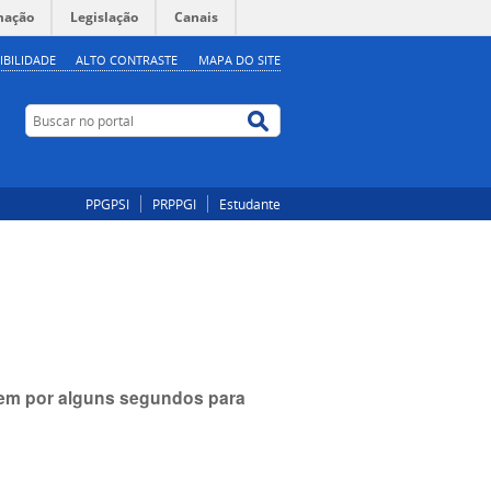
mação
Legislação
Canais
IBILIDADE
ALTO CONTRASTE
MAPA DO SITE
Buscar no portal
Buscar no portal
PPGPSI
PRPPGI
Estudante
item por alguns segundos para