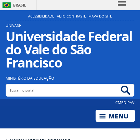
BRASIL
Simplifique!
ACESSIBILIDADE
ALTO CONTRASTE
MAPA DO SITE
Comunica BR
UNIVASF
Universidade Federal
Participe
do Vale do São
Acesso à informação
Legislação
Francisco
Canais
MINISTÉRIO DA EDUCAÇÃO
Buscar no portal
Bus
CMED-PAV