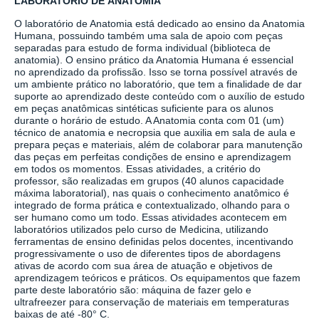
LABORATÓRIO DE
ANATOMIA
O laboratório de Anatomia está dedicado ao ensino da Anatomia
Humana, possuindo também uma sala de apoio com peças
separadas para estudo de forma individual (biblioteca de
anatomia). O ensino prático da Anatomia Humana é essencial
no aprendizado da profissão. Isso se torna possível através de
um ambiente prático no laboratório, que tem a finalidade de dar
suporte ao aprendizado deste conteúdo com o auxílio de estudo
em peças anatômicas sintéticas suficiente para os alunos
durante o horário de estudo. A Anatomia conta com 01 (um)
técnico de anatomia e necropsia que auxilia em sala de aula e
prepara peças e materiais, além de colaborar para manutenção
das peças em perfeitas condições de ensino e aprendizagem
em todos os momentos. Essas atividades, a critério do
professor, são realizadas em grupos (40 alunos capacidade
máxima laboratorial), nas quais o conhecimento anatômico é
integrado de forma prática e contextualizado, olhando para o
ser humano como um todo. Essas atividades acontecem em
laboratórios utilizados pelo curso de Medicina, utilizando
ferramentas de ensino definidas pelos docentes, incentivando
progressivamente o uso de diferentes tipos de abordagens
ativas de acordo com sua área de atuação e objetivos de
aprendizagem teóricos e práticos. Os equipamentos que fazem
parte deste laboratório são: máquina de fazer gelo e
ultrafreezer para conservação de materiais em temperaturas
baixas de até -80° C.