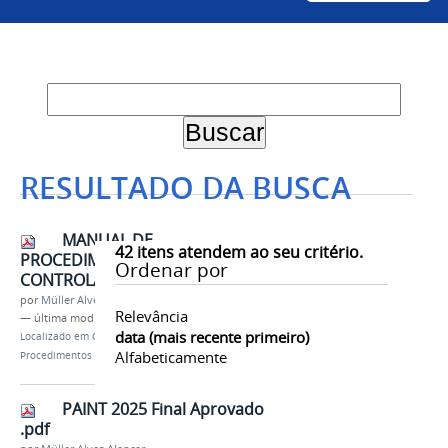
RESULTADO DA BUSCA
MANUAL DE
42
itens atendem ao seu critério.
PROCEDIMENTOS -
Ordenar por
CONTROLADORIA INTERNA.pdf
por
Müller Alves Alencar
Relevância
—
última modificação
18/11/2025 10h29
data (mais recente primeiro)
Localizado em
Controladoria Interna
/
Manual de
Alfabeticamente
Procedimentos
PAINT 2025 Final Aprovado
.pdf