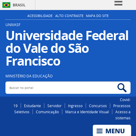
BRASIL
Simplifique!
ACESSIBILIDADE
ALTO CONTRASTE
MAPA DO SITE
Comunica BR
UNIVASF
Universidade Federal
Participe
do Vale do São
Acesso à informação
Legislação
Francisco
Canais
MINISTÉRIO DA EDUCAÇÃO
Buscar no portal
Bus
Covid-
19
Estudante
Servidor
Ingresso
Concursos
Processos
Seletivos
Comunicação
Marca e Identidade Visual
Acesso a
sistemas