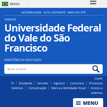
BRASIL
Simplifique!
ACESSIBILIDADE
ALTO CONTRASTE
MAPA DO SITE
Comunica BR
UNIVASF
Universidade Federal
Participe
do Vale do São
Acesso à informação
Legislação
Francisco
Canais
MINISTÉRIO DA EDUCAÇÃO
Buscar no portal
Bus
Covid-
19
Estudante
Servidor
Ingresso
Concursos
Processos
Seletivos
Comunicação
Marca e Identidade Visual
Acesso a
sistemas