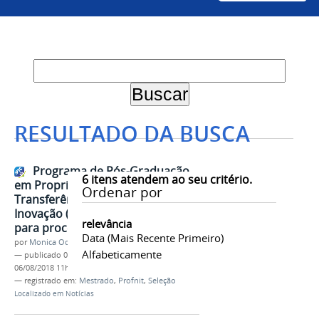
RESULTADO DA BUSCA
Programa de Pós-Graduação
6
itens atendem ao seu critério.
em Propriedade Intelectual e
Ordenar por
Transferência de Tecnologia para
Inovação (Profnit) abre inscrições
relevância
para processo seletivo
Data (mais Recente Primeiro)
por
Monica Odilia de Souza Santos
Alfabeticamente
—
publicado
06/08/2018
—
última modificação
06/08/2018 11h13
— registrado em:
Mestrado
,
Profnit
,
Seleção
Localizado em
Notícias