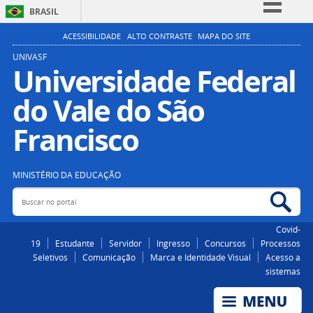
BRASIL
Simplifique!
ACESSIBILIDADE
ALTO CONTRASTE
MAPA DO SITE
Comunica BR
UNIVASF
Universidade Federal
Participe
do Vale do São
Acesso à informação
Legislação
Francisco
Canais
MINISTÉRIO DA EDUCAÇÃO
Buscar no portal
Bus
Covid-
19
Estudante
Servidor
Ingresso
Concursos
Processos
Seletivos
Comunicação
Marca e Identidade Visual
Acesso a
sistemas