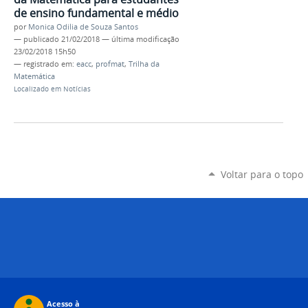
de ensino fundamental e médio
por
Monica Odilia de Souza Santos
—
publicado
21/02/2018
—
última modificação
23/02/2018 15h50
— registrado em:
eacc
,
profmat
,
Trilha da
Matemática
Localizado em
Notícias
Voltar para o topo