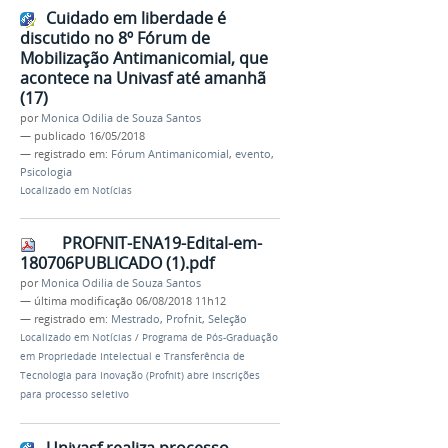
Cuidado em liberdade é
discutido no 8º Fórum de
Mobilização Antimanicomial, que
acontece na Univasf até amanhã
(17)
por
Monica Odilia de Souza Santos
—
publicado
16/05/2018
— registrado em:
Fórum Antimanicomial
,
evento
,
Psicologia
Localizado em
Notícias
PROFNIT-ENA19-Edital-em-
180706PUBLICADO (1).pdf
por
Monica Odilia de Souza Santos
—
última modificação
06/08/2018 11h12
— registrado em:
Mestrado
,
Profnit
,
Seleção
Localizado em
Notícias
/
Programa de Pós-Graduação
em Propriedade Intelectual e Transferência de
Tecnologia para Inovação (Profnit) abre inscrições
para processo seletivo
Univasf realiza processo