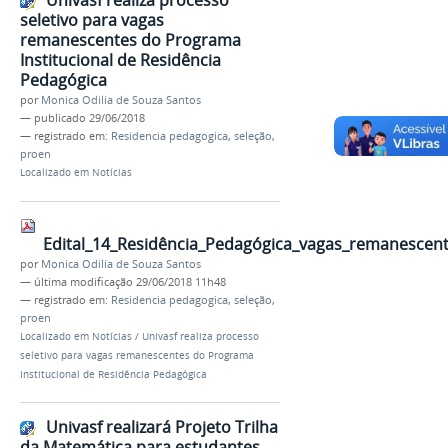
seletivo para vagas
remanescentes do Programa
Institucional de Residência
Pedagógica
por
Monica Odilia de Souza Santos
—
publicado
29/06/2018
— registrado em:
Residencia pedagogica
,
seleção
,
proen
Localizado em
Notícias
Edital_14_Residência_Pedagógica_vagas_remanescent
por
Monica Odilia de Souza Santos
—
última modificação
29/06/2018 11h48
— registrado em:
Residencia pedagogica
,
seleção
,
proen
Localizado em
Notícias
/
Univasf realiza processo
seletivo para vagas remanescentes do Programa
Institucional de Residência Pedagógica
Univasf realizará Projeto Trilha
da Matemática para estudantes