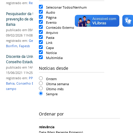
registrado em:
Reitoria
,
Universidade Fedreal
,
Bahia
Selecionar Todos/Nenhum
Áudio
Pesquisador da Univasf desenvolve estudo para
Página
prevenção de deslizamentos e inundações na
Evento
Bahia
Conteúdo Externo
publicado
em 09/02/2026
—
última modificação
em
Arquivo
09/02/2026 11h08
Pasta
registrado em:
Geologia
,
Pesquisa
,
Bahia
,
Senhor do
Link
Bonfim
,
Fapesb
Capa
Notícia
Discente da Univasf é nomeado membro do
Multimídia
Conselho Estadual de Educação da Bahia
Notícias desde
publicado
em 14/06/2021
—
última modificação
em
15/06/2021 11h25
registrado em:
PPGADT
,
PPGExR
,
Pós-graduação
,
Ontem
Bahia
,
Conselho Estadual
,
Educação
,
Educação do
Última semana
Último mês
campo
Sempre
Ordenar por
relevância
Data (mais Recente Primeiro)