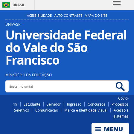
BRASIL
Simplifique!
ACESSIBILIDADE
ALTO CONTRASTE
MAPA DO SITE
Comunica BR
UNIVASF
Universidade Federal
Participe
do Vale do São
Acesso à informação
Legislação
Francisco
Canais
MINISTÉRIO DA EDUCAÇÃO
Buscar no portal
Bus
Covid-
19
Estudante
Servidor
Ingresso
Concursos
Processos
Seletivos
Comunicação
Marca e Identidade Visual
Acesso a
sistemas