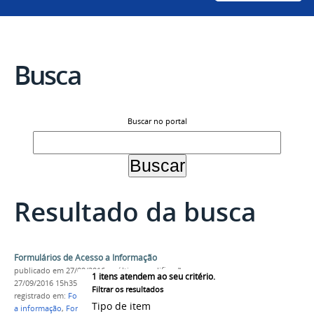
Busca
Buscar no portal
Resultado da busca
Formulários de Acesso a Informação
publicado
em 27/09/2016
—
última modificação
em
1
itens atendem ao seu critério.
27/09/2016 15h35
Filtrar os resultados
registrado em:
Formulários de solicitação de acesso
Tipo de item
a informação
,
Formulários
,
Acesso a Informação