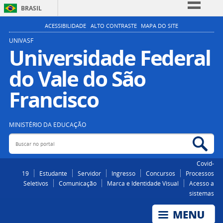
BRASIL
Simplifique!
ACESSIBILIDADE
ALTO CONTRASTE
MAPA DO SITE
Comunica BR
UNIVASF
Universidade Federal
Participe
do Vale do São
Acesso à informação
Legislação
Francisco
Canais
MINISTÉRIO DA EDUCAÇÃO
Buscar no portal
Bus
Covid-
19
Estudante
Servidor
Ingresso
Concursos
Processos
Seletivos
Comunicação
Marca e Identidade Visual
Acesso a
sistemas