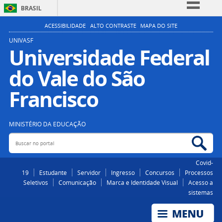
BRASIL
Simplifique!
ACESSIBILIDADE
ALTO CONTRASTE
MAPA DO SITE
Comunica BR
UNIVASF
Universidade Federal
Participe
do Vale do São
Acesso à informação
Legislação
Francisco
Canais
MINISTÉRIO DA EDUCAÇÃO
Buscar no portal
Bus
Covid-
19
Estudante
Servidor
Ingresso
Concursos
Processos
Seletivos
Comunicação
Marca e Identidade Visual
Acesso a
sistemas