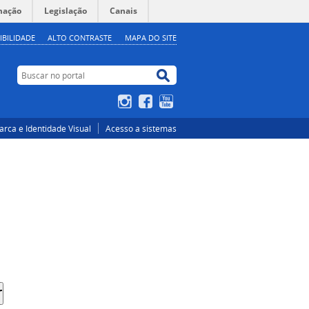
mação
Legislação
Canais
IBILIDADE
ALTO CONTRASTE
MAPA DO SITE
Buscar no portal
Buscar no portal
Instagram
Facebook
YouTube
rca e Identidade Visual
Acesso a sistemas