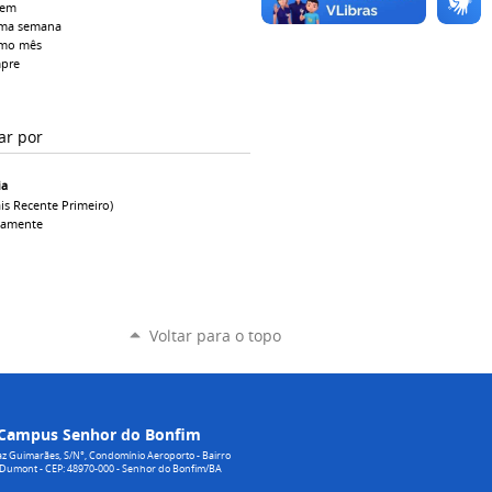
tem
ima semana
imo mês
pre
ar por
ia
is Recente Primeiro)
camente
Voltar para o topo
Campus Senhor do Bonfim
z Guimarães, S/N°, Condomínio Aeroporto - Bairro
 Dumont - CEP: 48970-000 - Senhor do Bonfim/BA