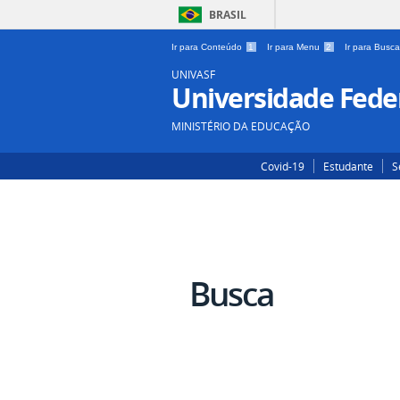
BRASIL
Ir para Conteúdo
1
Ir para Menu
2
Ir para Busc
UNIVASF
Universidade Feder
MINISTÉRIO DA EDUCAÇÃO
Covid-19
Estudante
S
Busca