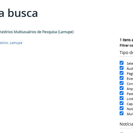
a busca
ratórios Multiusuários de Pesquisa (Lamupe)
1
itens 
tório
,
Lamupe
Filtrar o
Tipo d
Sel
Áud
Pág
Eve
Con
Arq
Pas
Lin
Cap
Notí
Mul
Notíci