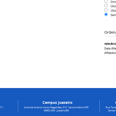
On
Últ
Últ
Sem
Orden
relevânc
Data (ma
Alfabeti
Campus Juazeiro
17 -
Avenida Antonio Carlos Magalhães, 510 - Santo Antônio CEP:
Rua Toma
48902-300 - Juazeiro/BA
Santos