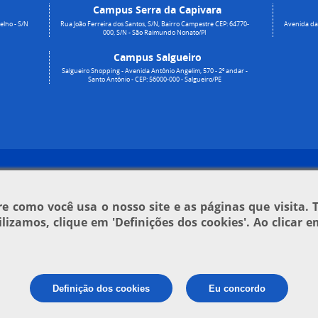
Campus Serra da Capivara
elho - S/N
Rua João Ferreira dos Santos, S/N, Bairro Campestre CEP: 64770-
Avenida da 
000, S/N - São Raimundo Nonato/PI
Campus Salgueiro
Salgueiro Shopping - Avenida Antônio Angelim, 570 - 2º andar -
Santo Antônio - CEP: 56000-000 - Salgueiro/PE
 como você usa o nosso site e as páginas que visita. 
tilizamos, clique em
'Definições dos cookies'
. Ao clicar 