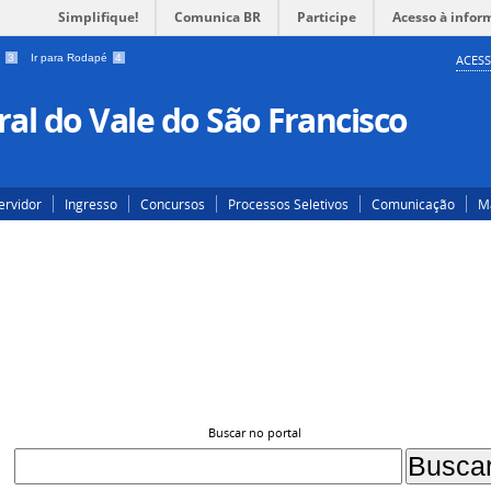
Simplifique!
Comunica BR
Participe
Acesso à infor
a
3
Ir para Rodapé
4
ACESS
al do Vale do São Francisco
ervidor
Ingresso
Concursos
Processos Seletivos
Comunicação
Ma
Buscar no portal