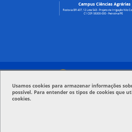
Campus Ciências Agrárias
Rodovia BR 407, 12 Lote 543 - Projeto de Irrigação Nilo Co
C1 CEP: 56300-000 - Petrolina/PE
Usamos
cookies
para armazenar informações sobre
possível. Para entender os tipos de cookies que u
cookies.