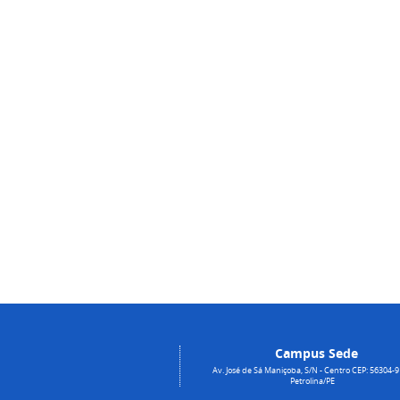
Campus Sede
Av. José de Sá Maniçoba, S/N - Centro CEP: 56304-9
Petrolina/PE