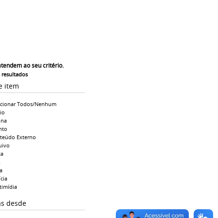
atendem ao seu critério.
s resultados
e item
ecionar Todos/Nenhum
io
ina
nto
teúdo Externo
uivo
ta
k
a
cia
timídia
as desde