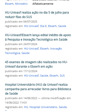
Alfabeticamente
Ebserh
,
Ministério da Saúde
HU-Univasf realiza ação no dia 5 de julho para
reduzir filas do SUS
publicado
em 04/07/2025
registrado em:
HU-Univasf
,
Dia E
,
Ebserh
,
Saúde
HU-Univasf/Ebserh lança edital inédito de apoio
à Pesquisa e Inovação Tecnológica em Saúde
publicado
em 24/07/2024
registrado em:
HU-Univasf
,
Ebserh
,
Inovação
Tecnológica
,
Saúde
45 exames de imagem são realizados no HU-
Univasf durante o Ebserh em ação
publicado
em 17/12/2024
registrado em:
HU-Univasf
,
Saúde
,
Ebserh
,
SUS
Hospital Universitário (HU) da Univasf realiza
campanha para arrecadar livros para Biblioteca
de Saúde
publicado
em 14/06/2022
—
última modificação
em
14/06/2022 11h51
registrado em:
HU
,
Hospital Universitário
,
Saúde
,