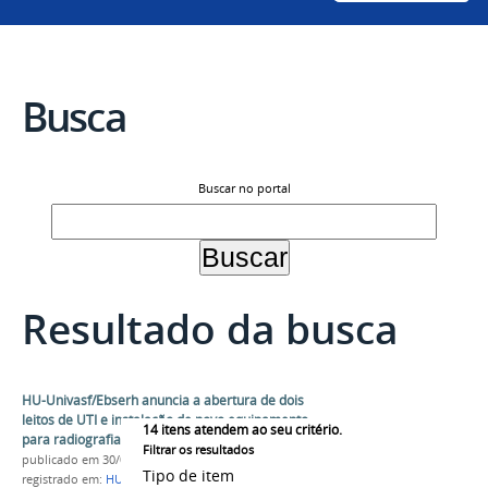
Busca
Buscar no portal
Resultado da busca
HU-Univasf/Ebserh anuncia a abertura de dois
leitos de UTI e instalação de novo equipamento
14
itens atendem ao seu critério.
para radiografias
Filtrar os resultados
publicado
em 30/07/2024
Tipo de item
registrado em:
HU UNIVASF
,
HU
,
Ebserh