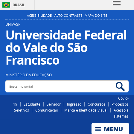
BRASIL
Simplifique!
ACESSIBILIDADE
ALTO CONTRASTE
MAPA DO SITE
Comunica BR
UNIVASF
Universidade Federal
Participe
do Vale do São
Acesso à informação
Legislação
Francisco
Canais
MINISTÉRIO DA EDUCAÇÃO
Buscar no portal
Bus
Covid-
19
Estudante
Servidor
Ingresso
Concursos
Processos
Seletivos
Comunicação
Marca e Identidade Visual
Acesso a
sistemas