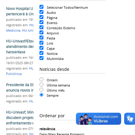
Selecionar Todos/Nenhum
Novo Hospital Universitário de Paulo Afonso
Áudio
pertencerá à Univasf e terá gestão da Ebserh
Página
publicado
em 19/06/2024
Evento
registrado em:
Hospital Universitário
,
Paulo Afonso
,
Conteúdo Externo
Medicina
,
HU-Univasf
,
Ebserh
Arquivo
Pasta
HU-Univasf/Ebserh realizará mutirão de
Link
atendimento dermatológico para detecção da
Capa
hanseníase
Notícia
publicado
em 16/01/2025
—
última modificação
em
Multimídia
16/01/2025 08h27
Notícias desde
registrado em:
HU-Univasf
,
Ebserh
,
Janeiro Roxo
,
Policlínica
Ontem
Presidente da Ebserh visita HU-Univasf e
Última semana
anuncia novos investimentos para a instituição
Último mês
Sempre
publicado
em 06/02/2026
registrado em:
HU-Univasf
,
Ebserh
,
Saúde
,
Gestão
HU-Univasf, Ministério da Saúde e Ebserh
Ordenar por
discutem projetos para melhoria de fluxos e
enfrentamento da superlotação
publicado
em 07/04/2025
relevância
registrado em:
Hospital Universitário
,
HU-Univasf
,
Data (mais Recente Primeiro)