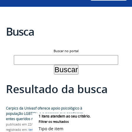
Busca
Buscar no portal
Resultado da busca
Cerpics da Univasf oferece apoio psicológico à
população LGBTQI+ e a pessoas que perderam
1
itens atendem ao seu critério.
entes queridos na pandemia
Filtrar os resultados
publicado
em 22/10/2020
Tipo de item
registrado em:
terapia
,
psicólogo
,
luto
,
LGBT
,