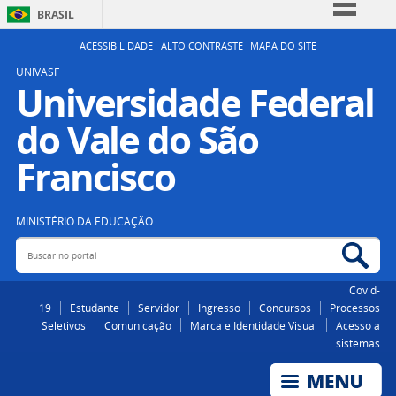
BRASIL
Simplifique!
ACESSIBILIDADE
ALTO CONTRASTE
MAPA DO SITE
Comunica BR
UNIVASF
Universidade Federal
Participe
do Vale do São
Acesso à informação
Legislação
Francisco
Canais
MINISTÉRIO DA EDUCAÇÃO
Buscar no portal
Bus
Covid-
19
Estudante
Servidor
Ingresso
Concursos
Processos
Seletivos
Comunicação
Marca e Identidade Visual
Acesso a
sistemas