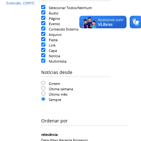
Extensão
,
CERPICS
,
HU UNIVASF
,
PICS
Selecionar Todos/Nenhum
Áudio
Página
Evento
Conteúdo Externo
Arquivo
Pasta
Link
Capa
Notícia
Multimídia
Notícias desde
Ontem
Última semana
Último mês
Sempre
Ordenar por
relevância
Data (mais Recente Primeiro)