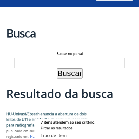
Busca
Buscar no portal
Resultado da busca
HU-Univasf/Ebserh anuncia a abertura de dois
leitos de UTI e instalação de novo equipamento
7
itens atendem ao seu critério.
para radiografias
Filtrar os resultados
publicado
em 30/07/2024
Tipo de item
registrado em:
HU UNIVASF
,
HU
,
Ebserh