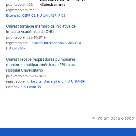
Alfabeticamente
publicado
em 22/10/2020
registrado em:
terapia
,
psicólogo
,
luto
,
LGBT
,
Extensão
,
CERPICS
,
HU UNIVASF
,
PICS
Univasf torna-se membro da Iniciativa de
Impacto Acadêmico da ONU
publicado
em 25/10/2019
registrado em:
Relações Internacionais
,
ARI
,
ONU
,
HU UNIVASF
Univasf recebe respiradores pulmonares,
monitores multiparamétricos e EPIs para
Hospital Universitário
publicado
em 29/06/2020
registrado em:
Hospital Universitário
,
HU UNIVASF
,
Coronavírus
,
Covid-19
Voltar para o topo