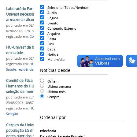
Selecionar Todos/Nenhum
Laboratório Farmacotécnico Hospitalar da
Áudio
Univasf necessita de recipientes para
Página
armazenar álcool 70%
Evento
publicado
em 02/06/2020
—
última modificação
em
Conteúdo Externo
02/06/2020 17h15
Arquivo
registrado em:
Covid-19
,
Coronavírus
,
HU UNIVASF
Pasta
Link
HU-Univasf dá boas-vindas a novos residentes
Capa
em saúde
Notícia
publicado
em 05/03/2024
Multimídia
registrado em:
HU UNIVASF
,
Residência Médica
,
Notícias desde
Saúde
,
residência multiprofissional
Comitê de Ética em Pesquisa com Seres
Ontem
Humanos do HU-Univasf divulga edital para
Última semana
seleção de membros permanentes
Último mês
Sempre
publicado
em 23/05/2023
—
última modificação
em
23/05/2023 10h57
registrado em:
HU UNIVASF
,
Comitê de Ética
,
Seleção
Ordenar por
Cerpics da Univasf oferece apoio psicológico à
população LGBTQI+ e a pessoas que perderam
relevância
entes queridos na pandemia
Data (mais Recente Primeiro)