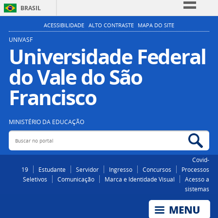
BRASIL
Simplifique!
ACESSIBILIDADE
ALTO CONTRASTE
MAPA DO SITE
Comunica BR
UNIVASF
Universidade Federal
Participe
do Vale do São
Acesso à informação
Legislação
Francisco
Canais
MINISTÉRIO DA EDUCAÇÃO
Buscar no portal
Bus
Covid-
19
Estudante
Servidor
Ingresso
Concursos
Processos
Seletivos
Comunicação
Marca e Identidade Visual
Acesso a
sistemas