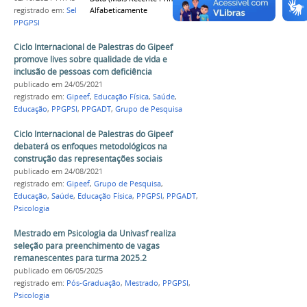
Alfabeticamente
registrado em:
Seleção
,
Mestrado
,
Psicologia
,
PPGPSI
Ciclo Internacional de Palestras do Gipeef
promove lives sobre qualidade de vida e
inclusão de pessoas com deficiência
publicado
em 24/05/2021
registrado em:
Gipeef
,
Educação Física
,
Saúde
,
Educação
,
PPGPSI
,
PPGADT
,
Grupo de Pesquisa
Ciclo Internacional de Palestras do Gipeef
debaterá os enfoques metodológicos na
construção das representações sociais
publicado
em 24/08/2021
registrado em:
Gipeef
,
Grupo de Pesquisa
,
Educação
,
Saúde
,
Educação Física
,
PPGPSI
,
PPGADT
,
Psicologia
Mestrado em Psicologia da Univasf realiza
seleção para preenchimento de vagas
remanescentes para turma 2025.2
publicado
em 06/05/2025
registrado em:
Pós-Graduação
,
Mestrado
,
PPGPSI
,
Psicologia