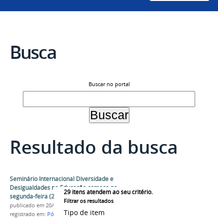
Busca
Buscar no portal
Resultado da busca
Seminário Internacional Diversidade e
Desigualdades na Educação começa na
29
itens atendem ao seu critério.
segunda-feira (23)
Filtrar os resultados
publicado
em 20/08/2021
Tipo de item
registrado em:
Pós-Graduação
,
Pesquisa
,
Educação
,