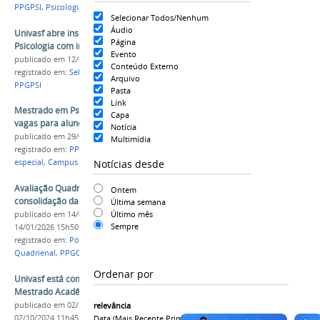
PPGPSI
,
Psicologia
Selecionar Todos/Nenhum
Áudio
Univasf abre inscrições para mestrado em
Página
Psicologia com ingresso em 2026.1
Evento
publicado
em 12/09/2025
Conteúdo Externo
registrado em:
Seleção
,
Mestrado
,
Psicologia
,
Arquivo
PPGPSI
Pasta
Link
Mestrado em Psicologia da Univasf oferta 11
Capa
vagas para aluno especial
Notícia
publicado
em 29/01/2018
Multimídia
registrado em:
PPGPSI
,
Mestrado
,
Psicologia
,
Aluno
Notícias desde
especial
,
Campus Sede
Avaliação Quadrienal da Capes aponta avanço e
Ontem
consolidação da pós-graduação da Univasf
Última semana
Último mês
publicado
em 14/01/2026
—
última modificação
em
Sempre
14/01/2026 15h50
registrado em:
Pós-Graduação
,
Capes
,
Avaliação
Quadrienal
,
PPGCA
,
PPGSB
,
PPGPSI
,
PPGEF
,
PoCAm
Ordenar por
Univasf está com inscrições abertas para
Mestrado Acadêmico em Psicologia
publicado
em 02/10/2024
—
última modificação
em
relevância
02/10/2024 11h45
Data (mais Recente Primeiro)