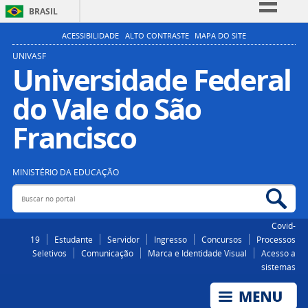
BRASIL
Simplifique!
ACESSIBILIDADE
ALTO CONTRASTE
MAPA DO SITE
Comunica BR
UNIVASF
Universidade Federal
Participe
do Vale do São
Acesso à informação
Legislação
Francisco
Canais
MINISTÉRIO DA EDUCAÇÃO
Buscar no portal
Bus
Covid-
19
Estudante
Servidor
Ingresso
Concursos
Processos
Seletivos
Comunicação
Marca e Identidade Visual
Acesso a
sistemas